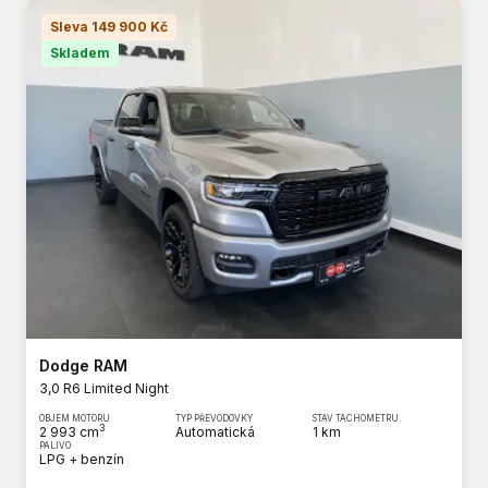
Sleva 149 900 Kč
Skladem
Dodge RAM
3,0 R6 Limited Night
OBJEM MOTORU
TYP PŘEVODOVKY
STAV TACHOMETRU
3
2 993 cm
Automatická
1 km
PALIVO
LPG + benzín