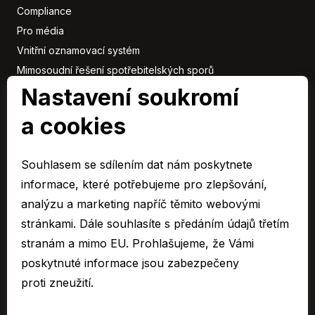
Compliance
Pro média
Vnitřní oznamovací systém
Mimosoudní řešení spotřebitelských sporů
Nastavení soukromí
Sbírka listin
a cookies
Členové
skupiny
Souhlasem se sdílením dat nám poskytnete
ARAVER CZ člen skupiny AUTO UH s.r.o.
informace, které potřebujeme pro zlepšování,
EURO CAR Zlín člen skupiny AUTO UH s.r.o.
analýzu a marketing napříč těmito webovými
C&K člen skupiny AUTO UH a.s.
stránkami. Dále souhlasíte s předáním údajů třetím
AUTO JIHLAVA člen skupiny AUTO UH s.r.o.
stranám a mimo EU. Prohlašujeme, že Vámi
Autospol člen skupiny AUTO UH s.r.o.
poskytnuté informace jsou zabezpečeny
Autospol Chery
proti zneužití.
Více …