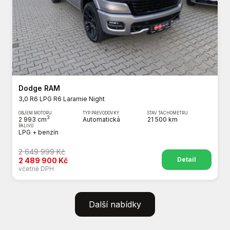
Dodge RAM
3,0 R6 LPG R6 Laramie Night
OBJEM MOTORU
TYP PŘEVODOVKY
STAV TACHOMETRU
3
2 993 cm
Automatická
21 500 km
PALIVO
LPG + benzín
2 649 999 Kč
Detail
2 489 900 Kč
včetně DPH
Další nabídky