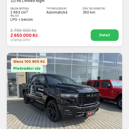
3,0 R6 Limited Night
OBJEM MOTORU
TYP PŘEVODOVKY
STAV TACHOMETRU
3
2 993 cm
Automatická
350 km
PALIVO
LPG + benzín
2 799 900 Kč
Detail
2 650 000 Kč
včetně DPH
Sleva 100 900 Kč
Předváděcí vůz