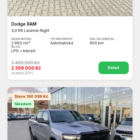
Dodge RAM
3,0 R6 Laramie Night
OBJEM MOTORU
TYP PŘEVODOVKY
STAV TACHOMETRU
3
2 993 cm
Automatická
600 km
PALIVO
LPG + benzín
2 499 900 Kč
Detail
2 399 000 Kč
včetně DPH
Sleva 160 099 Kč
Skladem