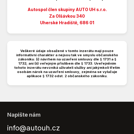
El. seřiditelná sedadla
El. startér
Autospol člen skupiny AUTO UH s.r.o.
El. zrcátka
Za Olšávkou 340
Uherské Hradiště, 686 01
Elektronická ruční brzda
Head-up display
Hlídání jízdního pruhu
Klimatizace
Veškeré údaje obsažené v tomto inzerátu mají pouze
Kožená sedadla
informativní charakter a nejsou tak ve smyslu občanského
zákoníku: (i) návrhem na uzavření smlouvy dle § 1731 a §
Kožené čalounění
1732; ani (ii) veřejným příslibem dle § 1733. Uveřejněním
LPG v TP
tohoto inzerátu nevzniká uživateli služby ani jakýmkoli třetím
osobám nárok na uzavření smlouvy, zejména se vylučuje
Litá kola
aplikace § 1732 odst. 2 občanského zákoníku.
Multifunkční volant
Nastavitelný volant
Odvětrávaná sedadla
Palubní počítač
Panoramatická střecha
Napište nám
Parkovací kamera
info@autouh.cz
Parkovací senzory přední