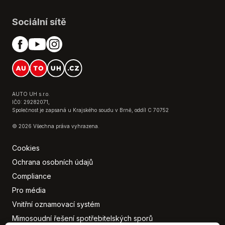
Parkovací senzory zadní
Pohon 4x4
Sociální sítě
Polohovací sedadla
Posilovač řízení
Potahy kůže
Protiprokluzový systém kol (ASR)
Pérování vzduch
Regulace výšky podvozku
AUTO UH s.r.o.
Senzor opotřebení brzdových destiček
IČ0: 29282071,
Společnost je zapsaná u Krajského soudu v Brně, oddíl C 70752
Senzor stěračů
© 2026 Všechna práva vyhrazena.
Senzor tlaku v pneumatikách
Stabilizace podvozku (ESP)
Cookies
Startování tlačítkem
Ochrana osobních údajů
Střešní okno
Compliance
Střešní šíbr el.
Pro média
Tažné zařízení
Tempomat
Vnitřní oznamovací systém
Tónovaná skla
Mimosoudní řešení spotřebitelských sporů