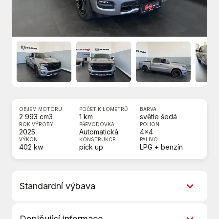
OBJEM MOTORU
POČET KILOMETRŮ
BARVA
2 993 cm3
1 km
světle šedá
ROK VÝROBY
PŘEVODOVKA
POHON
2025
Automatická
4x4
VÝKON
KONSTRUKCE
PALIVO
402 kw
pick up
LPG + benzín
Standardní výbava
ABS
Doplňující informace