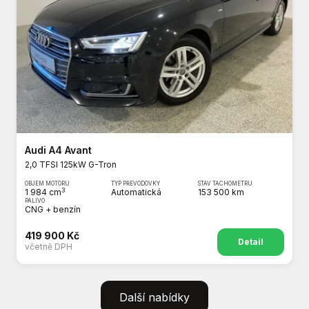
Audi A4 Avant
2,0 TFSI 125kW G-Tron
OBJEM MOTORU
TYP PŘEVODOVKY
STAV TACHOMETRU
3
1 984 cm
Automatická
153 500 km
PALIVO
CNG + benzín
419 900 Kč
Detail
včetně DPH
Další nabídky