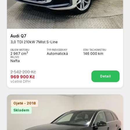
Audi Q7
3,0 TDI 210kW 7Míst S-Line
OBJEM MOTORU
TYP PŘEVODOVKY
STAV TACHOMETRU
3
2 967 cm
Automatická
146 000 km
PALIVO
Nafta
2 542 200 Kč
Detail
969 900 Kč
včetně DPH
Ojeté - 2018
Skladem