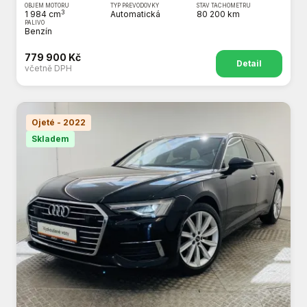
OBJEM MOTORU
TYP PŘEVODOVKY
STAV TACHOMETRU
3
1 984 cm
Automatická
80 200 km
PALIVO
Benzín
779 900 Kč
Detail
včetně DPH
Ojeté - 2022
Skladem