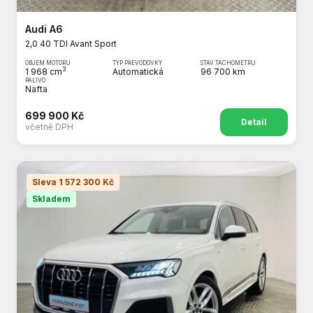
Audi A6
2,0 40 TDI Avant Sport
OBJEM MOTORU
TYP PŘEVODOVKY
STAV TACHOMETRU
3
1 968 cm
Automatická
96 700 km
PALIVO
Nafta
699 900 Kč
Detail
včetně DPH
Sleva 1 572 300 Kč
Skladem