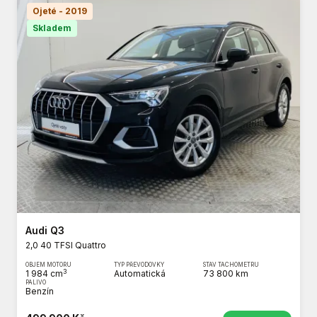
Ojeté - 2019
Skladem
Audi Q3
2,0 40 TFSI Quattro
OBJEM MOTORU
TYP PŘEVODOVKY
STAV TACHOMETRU
3
1 984 cm
Automatická
73 800 km
PALIVO
Benzín