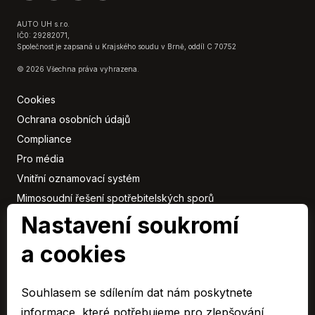
AUTO UH s.r.o.
IČ0: 29282071,
Společnost je zapsaná u Krajského soudu v Brně, oddíl C 70752
© 2026 Všechna práva vyhrazena.
Cookies
Ochrana osobních údajů
Compliance
Pro média
Vnitřní oznamovací systém
Mimosoudní řešení spotřebitelských sporů
Sbírka listin
Nastavení soukromí
a cookies
Členové
skupiny
Souhlasem se sdílením dat nám poskytnete
ARAVER CZ člen skupiny AUTO UH s.r.o.
informace, které potřebujeme pro zlepšování,
EURO CAR Zlín člen skupiny AUTO UH s.r.o.