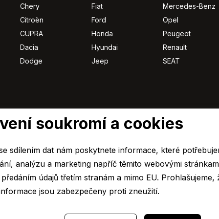
Chery
Fiat
Mercedes-Benz
Citroën
Ford
Opel
CUPRA
Honda
Peugeot
Dacia
Hyundai
Renault
Dodge
Jeep
SEAT
vení soukromí a cookies
e sdílením dat nám poskytnete informace, které potřebuj
ní, analýzu a marketing napříč těmito webovými stránkami. Dá
s předáním údajů třetím stranám a mimo EU. Prohlašujeme, 
Zlín člen skupiny
C&K člen skupiny
AUTO JIHLAVA člen sk
.r.o.
AUTO UH a.s.
AUTO UH s.r.o.
informace jsou zabezpečeny proti zneužití.