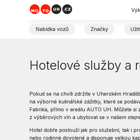
Výk
Nabídka vozů
Značky
Uži
Hotelové služby a 
Pokud se na chvíli zdržíte v Uherském Hradišt
na výborné kulinářské zážitky, které se podávaj
Fabrika, přímo v areálu AUTO UH. Můžete si z
z výběrových vín a ubytovat se v našem stej
Hotel dobře poslouží jak pro služební, tak i 
nebo rodinné dovolené a disponuje velkou kap