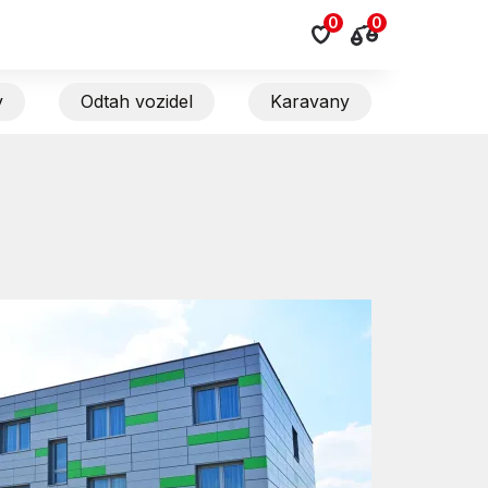
0
0
y
Odtah vozidel
Karavany