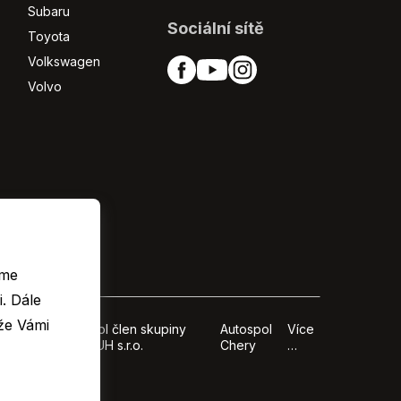
Subaru
Sociální sítě
Toyota
Volkswagen
Volvo
eme
le
že Vámi
upiny
Autospol člen skupiny
Autospol
Více
AUTO UH s.r.o.
Chery
…