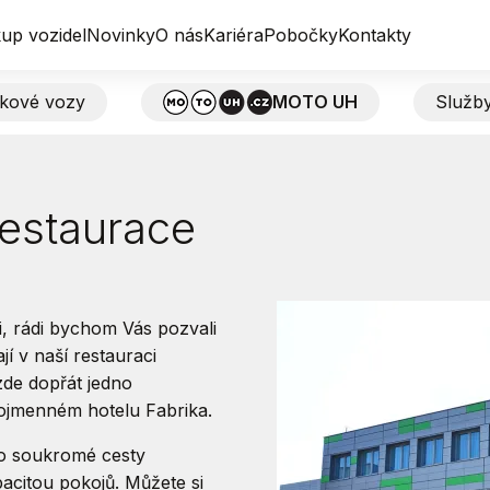
up vozidel
Novinky
O nás
Kariéra
Pobočky
Kontakty
tkové vozy
MOTO UH
Služb
restaurace
i, rádi bychom Vás pozvali
í v naší restauraci
de dopřát jedno
nojmenném hotelu Fabrika.
pro soukromé cesty
acitou pokojů. Můžete si