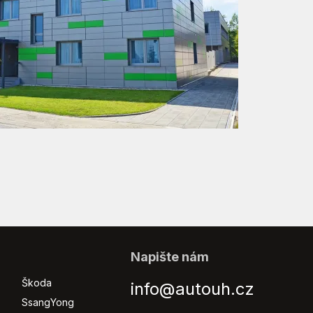
Napište nám
Škoda
info@autouh.cz
SsangYong