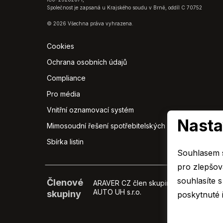
Společnost je zapsaná u Krajského soudu v Brně, oddíl C 70752
© 2026 Všechna práva vyhrazena.
Cookies
Ochrana osobních údajů
Compliance
Pro média
Vnitřní oznamovací systém
Nasta
Mimosoudní řešení spotřebitelských sporů
Sbírka listin
Souhlasem s
pro zlepšová
souhlasíte 
Členové
ARAVER CZ člen skupiny
EURO CAR 
AUTO UH s.r.o.
AUTO UH s
skupiny
poskytnuté 