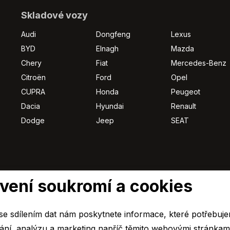
Skladové vozy
Audi
Dongfeng
Lexus
BYD
Elnagh
Mazda
Chery
Fiat
Mercedes-Benz
Citroën
Ford
Opel
CUPRA
Honda
Peugeot
Dacia
Hyundai
Renault
Dodge
Jeep
SEAT
vení soukromí a cookies
e sdílením dat nám poskytnete informace, které potřebuj
ní, analýzu a marketing napříč těmito webovými stránkami. Dá