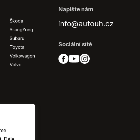
Napište nám
Škoda
info@autouh.cz
SsangYong
Subaru
Sociální sítě
Toyota
Volkswagen
Volvo
eme
le