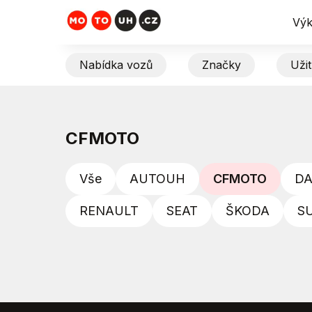
Výk
Nabídka vozů
Značky
Uži
CFMOTO
Vše
AUTOUH
CFMOTO
DA
RENAULT
SEAT
ŠKODA
S