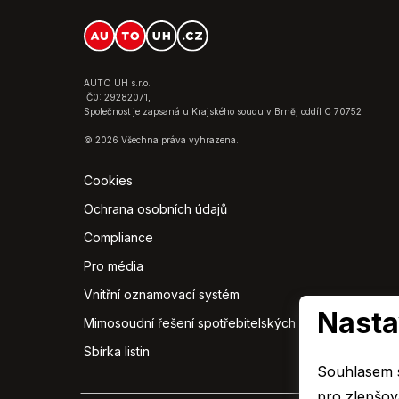
AUTO UH s.r.o.
IČ0: 29282071,
Společnost je zapsaná u Krajského soudu v Brně, oddíl C 70752
© 2026 Všechna práva vyhrazena.
Cookies
Ochrana osobních údajů
Compliance
Pro média
Vnitřní oznamovací systém
Nasta
Mimosoudní řešení spotřebitelských sporů
Sbírka listin
Souhlasem s
pro zlepšová