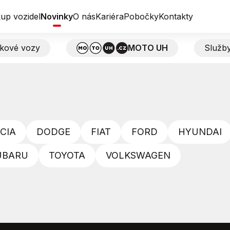
up vozidel
Novinky
O nás
Kariéra
Pobočky
Kontakty
tkové vozy
MOTO UH
Služb
CIA
DODGE
FIAT
FORD
HYUNDAI
UBARU
TOYOTA
VOLKSWAGEN