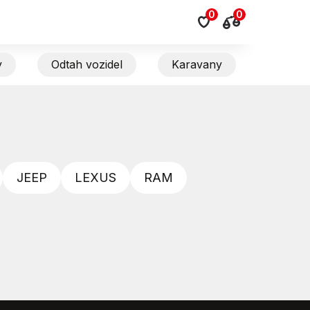
0
0
y
Odtah vozidel
Karavany
JEEP
LEXUS
RAM