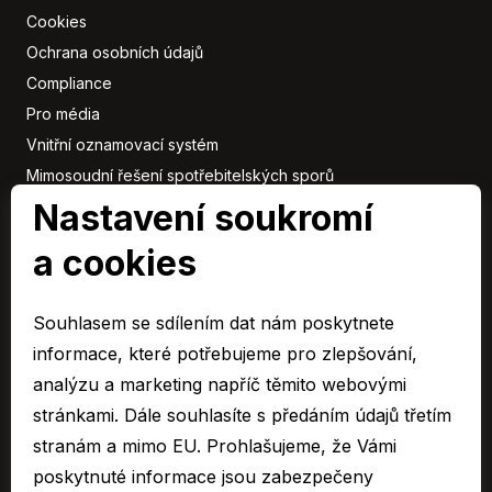
Cookies
Ochrana osobních údajů
Compliance
Pro média
Vnitřní oznamovací systém
Mimosoudní řešení spotřebitelských sporů
Nastavení soukromí
Sbírka listin
a cookies
Členové
skupiny
Souhlasem se sdílením dat nám poskytnete
ARAVER CZ člen skupiny AUTO UH s.r.o.
informace, které potřebujeme pro zlepšování,
EURO CAR Zlín člen skupiny AUTO UH s.r.o.
analýzu a marketing napříč těmito webovými
C&K člen skupiny AUTO UH a.s.
stránkami. Dále souhlasíte s předáním údajů třetím
AUTO JIHLAVA člen skupiny AUTO UH s.r.o.
stranám a mimo EU. Prohlašujeme, že Vámi
Autospol člen skupiny AUTO UH s.r.o.
poskytnuté informace jsou zabezpečeny
Autospol Chery