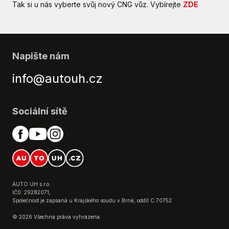
Tak si u nás vyberte svůj nový CNG vůz. Vybírejte
ZDE
Napište nám
info@autouh.cz
Sociální sítě
AUTO UH s.r.o.
IČ0: 29282071,
Společnost je zapsaná u Krajského soudu v Brně, oddíl C 70752
© 2026 Všechna práva vyhrazena.