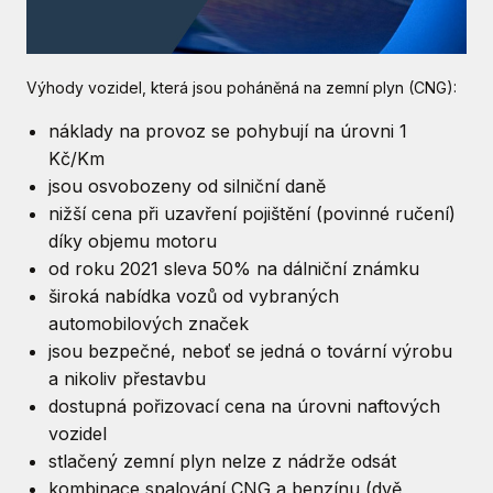
Výhody vozidel, která jsou poháněná na zemní plyn (CNG):
náklady na provoz se pohybují na úrovni 1
Kč/Km
jsou osvobozeny od silniční daně
nižší cena při uzavření pojištění (povinné ručení)
díky objemu motoru
od roku 2021 sleva 50% na dálniční známku
široká nabídka vozů od vybraných
automobilových značek
jsou bezpečné, neboť se jedná o tovární výrobu
a nikoliv přestavbu
dostupná pořizovací cena na úrovni naftových
vozidel
stlačený zemní plyn nelze z nádrže odsát
kombinace spalování CNG a benzínu (dvě