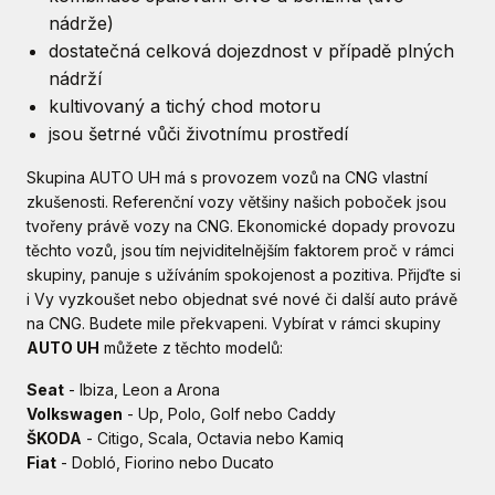
nádrže)
dostatečná celková dojezdnost v případě plných
nádrží
kultivovaný a tichý chod motoru
jsou šetrné vůči životnímu prostředí
Skupina AUTO UH má s provozem vozů na CNG vlastní
zkušenosti. Referenční vozy většiny našich poboček jsou
tvořeny právě vozy na CNG. Ekonomické dopady provozu
těchto vozů, jsou tím nejviditelnějším faktorem proč v rámci
skupiny, panuje s užíváním spokojenost a pozitiva. Přijďte si
i Vy vyzkoušet nebo objednat své nové či další auto právě
na CNG. Budete mile překvapeni. Vybírat v rámci skupiny
AUTO UH
můžete z těchto modelů:
Seat
- Ibiza, Leon a Arona
Volkswagen
- Up, Polo, Golf nebo Caddy
ŠKODA
- Citigo, Scala, Octavia nebo Kamiq
Fiat
- Dobló, Fiorino nebo Ducato