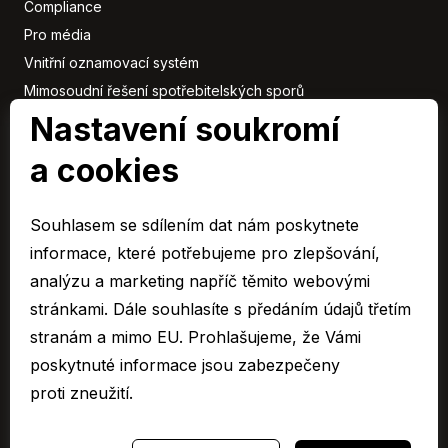
Compliance
Pro média
Vnitřní oznamovací systém
Mimosoudní řešení spotřebitelských sporů
Nastavení soukromí
Sbírka listin
a cookies
Členové
skupiny
Souhlasem se sdílením dat nám poskytnete
ARAVER CZ člen skupiny AUTO UH s.r.o.
informace, které potřebujeme pro zlepšování,
EURO CAR Zlín člen skupiny AUTO UH s.r.o.
analýzu a marketing napříč těmito webovými
C&K člen skupiny AUTO UH a.s.
stránkami. Dále souhlasíte s předáním údajů třetím
AUTO JIHLAVA člen skupiny AUTO UH s.r.o.
stranám a mimo EU. Prohlašujeme, že Vámi
Autospol člen skupiny AUTO UH s.r.o.
poskytnuté informace jsou zabezpečeny
Autospol Chery
proti zneužití.
Více …