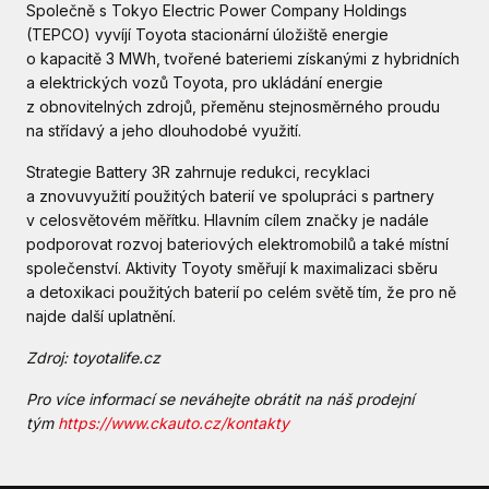
Společně s Tokyo Electric Power Company Holdings
(TEPCO) vyvíjí Toyota stacionární úložiště energie
o kapacitě 3 MWh, tvořené bateriemi získanými z hybridních
a elektrických vozů Toyota, pro ukládání energie
z obnovitelných zdrojů, přeměnu stejnosměrného proudu
na střídavý a jeho dlouhodobé využití.
Strategie Battery 3R zahrnuje redukci, recyklaci
a znovuvyužití použitých baterií ve spolupráci s partnery
v celosvětovém měřítku. Hlavním cílem značky je nadále
podporovat rozvoj bateriových elektromobilů a také místní
společenství. Aktivity Toyoty směřují k maximalizaci sběru
a detoxikaci použitých baterií po celém světě tím, že pro ně
najde další uplatnění.
Zdroj: toyotalife.cz
Pro více informací se neváhejte obrátit na náš prodejní
tým
https://www.ckauto.cz/kontakty