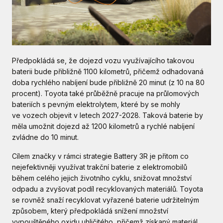
Předpokládá se, že dojezd vozu využívajícího takovou
baterii bude přibližně 1100 kilometrů, přičemž odhadovaná
doba rychlého nabíjení bude přibližně 20 minut (z 10 na 80
procent). Toyota také průběžně pracuje na průlomových
bateriích s pevným elektrolytem, které by se mohly
ve vozech objevit v letech 2027-2028. Taková baterie by
měla umožnit dojezd až 1200 kilometrů a rychlé nabíjení
zvládne do 10 minut.
Cílem značky v rámci strategie Battery 3R je přitom co
nejefektivněji využívat trakční baterie z elektromobilů
během celého jejich životního cyklu, snižovat množství
odpadu a zvyšovat podíl recyklovaných materiálů. Toyota
se rovněž snaží recyklovat vyřazené baterie udržitelným
způsobem, který předpokládá snížení množství
vypouštěného oxidu uhličitého, přičemž získaný materiál