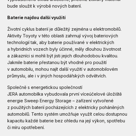
bude sloužit k výrobě nových baterií.
Baterie najdou další využití
Životní cyklus baterií je důležitý zejména u elektromobilů.
Aktivity Toyoty v této oblasti zahrnují vývoj bateriových
technologií tak, aby baterie používané v elektrických
a hybridních vozech byly účinné, měly dlouhou životnost
a zákazníci si mohli být jisti jejich dlouhodobou kvalitou.
Jakmile baterie přestanou být vhodné pro použití
v automobilu, mohou najít další využití v automobilovém
průmyslu, ale i v jiných hospodářských odvětvích.
Společně s energetickou společností
JERA automobilka vybudovala první víceúčelové úložiště
energie Sweep Energy Storage – zařízení vytvořené
z použitých baterií pocházejících z elektricky poháněných
automobilů. Tento systém umožňuje využít celou dostupnou
kapacitu každé baterie bez ohledu na její výkon, spotřebu
či míru opotřebení.