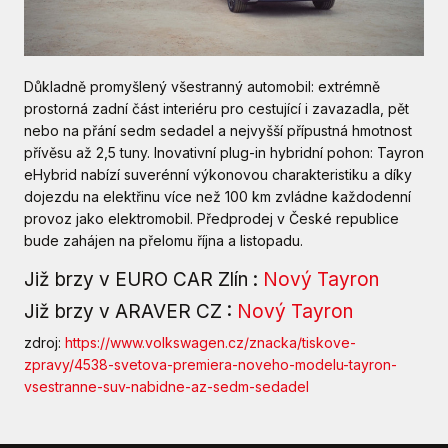
Důkladně promyšlený všestranný automobil: extrémně
prostorná zadní část interiéru pro cestující i zavazadla, pět
nebo na přání sedm sedadel a nejvyšší přípustná hmotnost
přívěsu až 2,5 tuny. Inovativní plug-in hybridní pohon: Tayron
eHybrid nabízí suverénní výkonovou charakteristiku a díky
dojezdu na elektřinu více než 100 km zvládne každodenní
provoz jako elektromobil. Předprodej v České republice
bude zahájen na přelomu října a listopadu.
Již brzy v EURO CAR Zlín :
Nový Tayron
Již brzy v ARAVER CZ :
Nový Tayron
zdroj:
https://www.volkswagen.cz/znacka/tiskove-
zpravy/4538-svetova-premiera-noveho-modelu-tayron-
vsestranne-suv-nabidne-az-sedm-sedadel