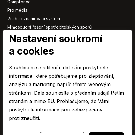
Compliance
Pro média
Vnitřní oznamovací systém
Mimosoudní řešení spotřebitelských sporů
Nastavení soukromí
Sbírka listin
a cookies
Členové
skupiny
Souhlasem se sdílením dat nám poskytnete
ARAVER CZ člen skupiny AUTO UH s.r.o.
informace, které potřebujeme pro zlepšování,
EURO CAR Zlín člen skupiny AUTO UH s.r.o.
analýzu a marketing napříč těmito webovými
C&K člen skupiny AUTO UH a.s.
stránkami. Dále souhlasíte s předáním údajů třetím
AUTO JIHLAVA člen skupiny AUTO UH s.r.o.
stranám a mimo EU. Prohlašujeme, že Vámi
Autospol člen skupiny AUTO UH s.r.o.
poskytnuté informace jsou zabezpečeny
Autospol Chery
proti zneužití.
Více …