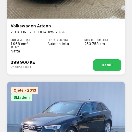
Volkswagen Arteon
2,0 R-LINE 2,0 TDI 140kW 7DSG
OBJEM MOTORU
TYP PŘEVODOVKY
STAV TACHOMETRU
3
1 968 cm
Automatická
253 758 km
PALIVO
Nafta
399 900 Kč
Detail
včetně DPH
Ojeté - 2013
Skladem