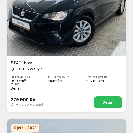
SEAT Ibiza
1,0 TSI 85kW Style
OBJEM MOTORU
TYP PŘEVODOVKY
STAV TACHOMETRU
3
999 cm
Manuální
29 700 km
PALIVO
Benzín
279 900 Kč
Detail
DPH nelze odečíst
Ojeté - 2021