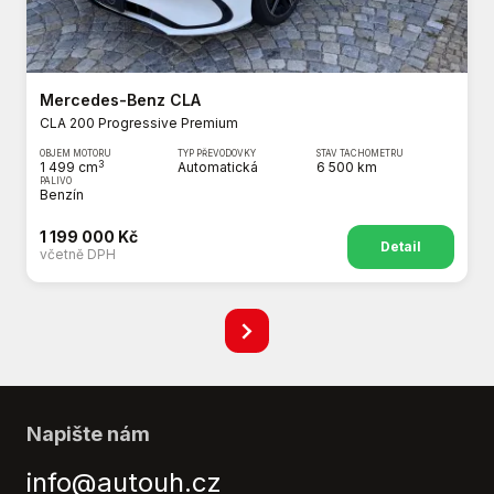
Mercedes-Benz CLA
CLA 200 Progressive Premium
OBJEM MOTORU
TYP PŘEVODOVKY
STAV TACHOMETRU
3
1 499 cm
Automatická
6 500 km
PALIVO
Benzín
1 199 000 Kč
Detail
včetně DPH
Napište nám
info@autouh.cz