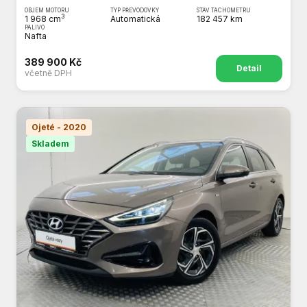
OBJEM MOTORU
TYP PŘEVODOVKY
STAV TACHOMETRU
3
1 968 cm
Automatická
182 457 km
PALIVO
Nafta
389 900 Kč
Detail
včetně DPH
Ojeté - 2020
Skladem