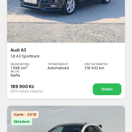
Audi A3
1,6 A3 Sportback
OBJEM MOTORU
TYP PŘEVODOVKY
STAV TACHOMETRU
3
1 598 cm
Automatická
216 932 km
PALIVO
Nafta
189 900 Kč
Detail
DPH nelze odečíst
Ojeté - 2018
Skladem