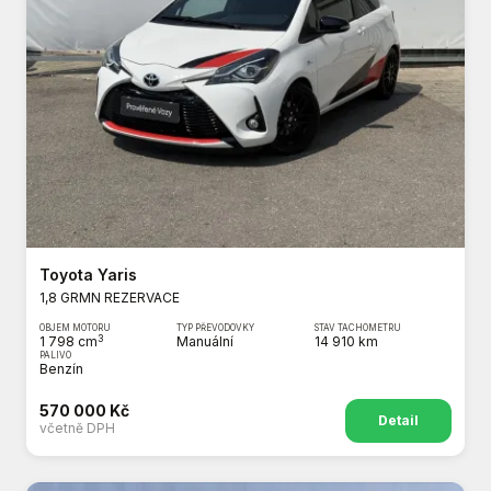
Toyota Yaris
1,8 GRMN REZERVACE
OBJEM MOTORU
TYP PŘEVODOVKY
STAV TACHOMETRU
3
1 798 cm
Manuální
14 910 km
PALIVO
Benzín
570 000 Kč
Detail
včetně DPH