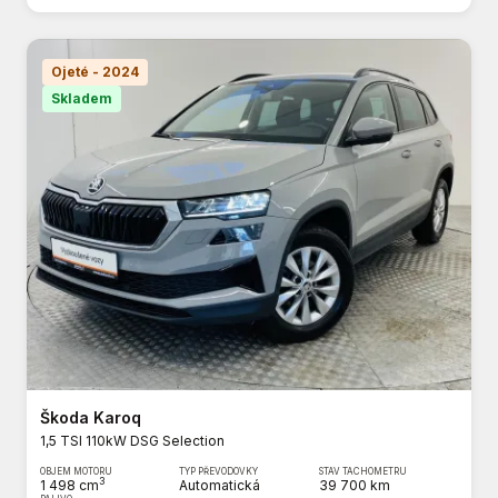
Ojeté - 2024
Skladem
Škoda Karoq
1,5 TSI 110kW DSG Selection
OBJEM MOTORU
TYP PŘEVODOVKY
STAV TACHOMETRU
3
1 498 cm
Automatická
39 700 km