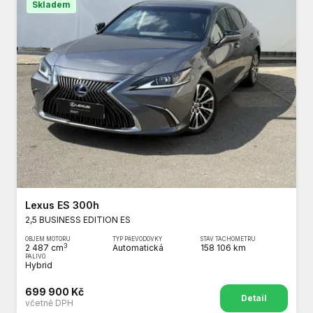
Skladem
Lexus ES 300h
2,5 BUSINESS EDITION ES
OBJEM MOTORU
TYP PŘEVODOVKY
STAV TACHOMETRU
3
2 487 cm
Automatická
158 106 km
PALIVO
Hybrid
699 900 Kč
Detail
včetně DPH