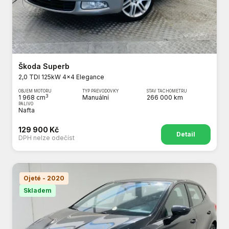
Škoda Superb
2,0 TDI 125kW 4x4 Elegance
OBJEM MOTORU
TYP PŘEVODOVKY
STAV TACHOMETRU
3
1 968 cm
Manuální
266 000 km
PALIVO
Nafta
129 900 Kč
Detail
DPH nelze odečíst
Ojeté - 2020
Skladem