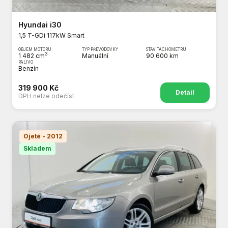
Hyundai i30
1,5 T-GDi 117kW Smart
OBJEM MOTORU
TYP PŘEVODOVKY
STAV TACHOMETRU
3
1 482 cm
Manuální
90 600 km
PALIVO
Benzín
319 900 Kč
Detail
DPH nelze odečíst
Ojeté - 2012
Skladem