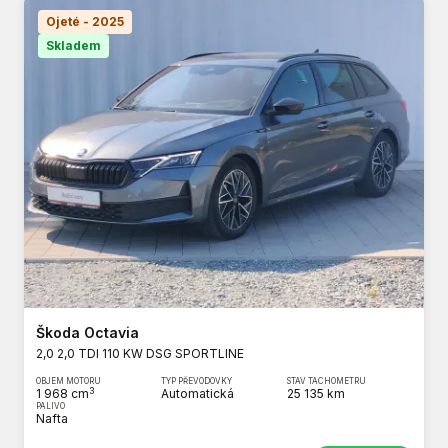
Ojeté - 2025
Skladem
Škoda Octavia
2,0 2,0 TDI 110 KW DSG SPORTLINE
OBJEM MOTORU
TYP PŘEVODOVKY
STAV TACHOMETRU
3
1 968 cm
Automatická
25 135 km
PALIVO
Nafta