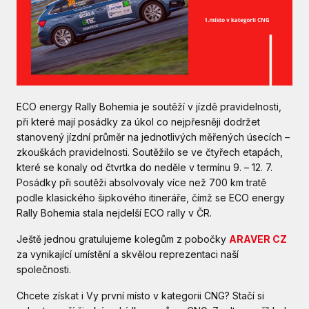
ECO energy Rally Bohemia je soutěží v jízdě pravidelnosti,
při které mají posádky za úkol co nejpřesněji dodržet
stanovený jízdní průměr na jednotlivých měřených úsecích –
zkouškách pravidelnosti. Soutěžilo se ve čtyřech etapách,
které se konaly od čtvrtka do neděle v termínu 9. – 12. 7.
Posádky při soutěži absolvovaly více než 700 km tratě
podle klasického šipkového itineráře, čímž se ECO energy
Rally Bohemia stala nejdelší ECO rally v ČR.
Ještě jednou gratulujeme kolegům z pobočky
ARAVER CZ
za vynikající umístění a skvělou reprezentaci naší
společnosti.
Chcete získat i Vy první místo v kategorii CNG? Stačí si