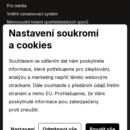
Pro média
Vnitřní oznamovací systém
Mimosoudní řešení spotřebitelských sporů
Nastavení soukromí
Sbírka listin
a cookies
Členové
skupiny
Souhlasem se sdílením dat nám poskytnete
ARAVER CZ člen skupiny AUTO UH s.r.o.
informace, které potřebujeme pro zlepšování,
EURO CAR Zlín člen skupiny AUTO UH s.r.o.
analýzu a marketing napříč těmito webovými
C&K člen skupiny AUTO UH a.s.
stránkami. Dále souhlasíte s předáním údajů třetím
AUTO JIHLAVA člen skupiny AUTO UH s.r.o.
stranám a mimo EU. Prohlašujeme, že Vámi
Autospol člen skupiny AUTO UH s.r.o.
poskytnuté informace jsou zabezpečeny
Autospol Chery
proti zneužití.
Více …
Nastavení
Odmítnout vše
Povolit vše