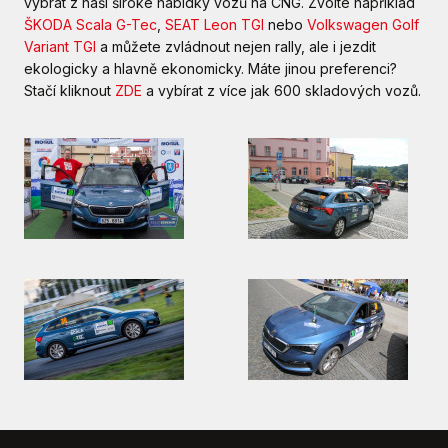
vybrat z naší široké nabídky vozů na CNG. Zvolte například
ŠKODA Scala G-Tec
,
SEAT Leon TGI
nebo
Volkswagen Golf
Variant TGI
a můžete zvládnout nejen rally, ale i jezdit
ekologicky a hlavně ekonomicky. Máte jinou preferenci?
Stačí kliknout
ZDE
a vybírat z více jak 600 skladových vozů.