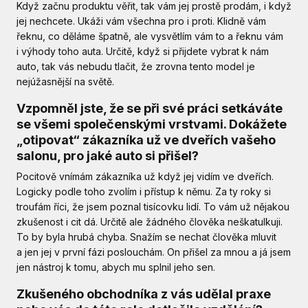
Když začnu produktu věřit, tak vám jej prostě prodám, i když
jej nechcete. Ukáži vám všechna pro i proti. Klidně vám
řeknu, co děláme špatně, ale vysvětlím vám to a řeknu vám
i výhody toho auta. Určitě, když si přijdete vybrat k nám
auto, tak vás nebudu tlačit, že zrovna tento model je
nejúžasnější na světě.
Vzpomněl jste, že se při své práci setkáváte
se všemi společenskými vrstvami. Dokážete
„otipovat“ zákazníka už ve dveřích vašeho
salonu, pro jaké auto si přišel?
Pocitově vnímám zákazníka už když jej vidím ve dveřích.
Logicky podle toho zvolím i přístup k němu. Za ty roky si
troufám říci, že jsem poznal tisícovku lidí. To vám už nějakou
zkušenost i cit dá. Určitě ale žádného člověka neškatulkuji.
To by byla hrubá chyba. Snažím se nechat člověka mluvit
a jen jej v první fázi poslouchám. On přišel za mnou a já jsem
jen nástroj k tomu, abych mu splnil jeho sen.
Zkušeného obchodníka z vás udělal praxe