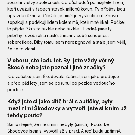
sociální vrstvy společnosti. Od důchodců po majitele firem,
kteří uvažují v řádech stovek milionů korun. Ty příběhy jsou
opravdu různé a důležité je umět je vyslechnout. Znovu
zopakuji a poděkuji lidem kolem mě, kteří mně říkali: Počkej,
to přijde. Zkus to takhle nebo takhle… Hodně jsme ty
příběhy rozebírali a naštěstí mám v sobě schopnost
sebereflexe. Díky tomu jsem nerezignoval a stále jsem věřil,
že se to zlomí.
V oboru jste řadu let. Byl jste vždy věrný
Škodě nebo jste poznal i jiné značky?
Od začátku jsem Škodovák. Začínal jsem jako prodejce
a před pěti lety jsem se posunul do pozice vedoucího
prodeje.
Když jste si jako dítě hrál s autíčky, byly
mezi nimi Škodovky a vytvořil jste si k nim už
tehdy pouto?
Samozřejmě, že mezi nimi nebyly (smích). Pouto ke
Škodovce jsem si vytvořil až v praxi. A teď budu upřímný.