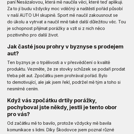
paní Nesázalovou, která mě naučila věci, které teď aplikuji.
Za to jí budu vždycky moc vděčný a naštěstí pořád působí
v naší AUTO UH skupině. Sport mě naučil zakousnout se
do úkolu a vytrvat a naučil mně také další důležitou věc. Tou
je schopnost přijímat porážky a vzít si z nich něco
pozitivního pro další život.
Jak časté jsou prohry v byznyse s prodejem
aut?
Ten byznys je o trpělivosti a v přesvědčení o kvalitě
produktu. Vezměte, že ze stovky schůzek se podaří prodat
třeba pět aut. Zpočátku jsem prohrával pořád. Bylo
to demotivující, ale jak jsem řekl, podržel mě tým a toho si
nesmírně cením.
Když vás zpočátku drtily porážky,
pochyboval jste někdy, jestli je tento obor
pro vás?
Od začátku mě to bavilo, protože vždycky mě bavila
komunikace s lidmi. Díky Škodovce jsem poznal různé