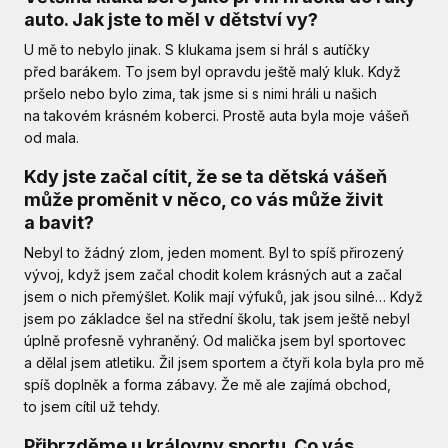
auto. Jak jste to měl v dětství vy?
U mě to nebylo jinak. S klukama jsem si hrál s autíčky
před barákem. To jsem byl opravdu ještě malý kluk. Když
pršelo nebo bylo zima, tak jsme si s nimi hráli u našich
na takovém krásném koberci. Prostě auta byla moje vášeň
od mala.
Kdy jste začal cítit, že se ta dětská vášeň
může proměnit v něco, co vás může živit
a bavit?
Nebyl to žádný zlom, jeden moment. Byl to spíš přirozený
vývoj, když jsem začal chodit kolem krásných aut a začal
jsem o nich přemýšlet. Kolik mají výfuků, jak jsou silné… Když
jsem po základce šel na střední školu, tak jsem ještě nebyl
úplně profesně vyhraněný. Od malička jsem byl sportovec
a dělal jsem atletiku. Žil jsem sportem a čtyři kola byla pro mě
spíš doplněk a forma zábavy. Že mě ale zajímá obchod,
to jsem cítil už tehdy.
Přibrzděme u královny sportu. Co vás