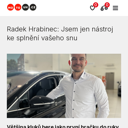
0
0
Radek Hrabinec: Jsem jen nástroj
ke splnění vašeho snu
Většina kluků bere jako první hračku do ruky