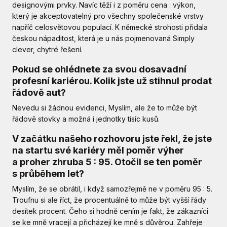
designovými prvky. Navíc těží i z poměru cena : výkon,
který je akceptovatelný pro všechny společenské vrstvy
napříč celosvětovou populací. K německé strohosti přidala
českou nápaditost, která je u nás pojmenovaná Simply
clever, chytré řešení.
Pokud se ohlédnete za svou dosavadní
profesní kariérou. Kolik jste už stihnul prodat
řádově aut?
Nevedu si žádnou evidenci, Myslím, ale že to může být
řádově stovky a možná i jednotky tisíc kusů.
V začátku našeho rozhovoru jste řekl, že jste
na startu své kariéry měl poměr výher
a proher zhruba 5 : 95. Otočil se ten poměr
s průběhem let?
Myslím, že se obrátil, i když samozřejmě ne v poměru 95 : 5.
Troufnu si ale říct, že procentuálně to může být vyšší řády
desítek procent. Čeho si hodně cením je fakt, že zákazníci
se ke mně vracejí a přicházejí ke mně s důvěrou. Zahřeje