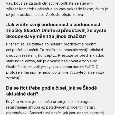
vás, když se za těch čtrnácti let potkáte se stejným
zákazníkem třeba pětkrát a on vám pokaždé řekne, že to je
už jeho poslední auto... A přesto přijde znovu.
Jak vidíte svoji budoucnost a budoucnost
značky Škoda? Umíte si představit, že byste
Škodovku vyměnil za jinou značku?
Přiznám se, že zatím si to neumím představit a necítím
ani potřebu ji měnit. Ta značka se neustále vyvíjí, přichází
s novými řešeními, koncepty… Přestože se před ní kladou
stále nové výzvy, tak je dokáže naplňovat a zdolávat.
Osobně nejsem velkým sympatizantem norem EURO 7,
protože si tím ničíme něco, co umíme. A zbytečně se vozy
zdražují.
Dá se říct třeba podle čísel, jak se Škodě
aktuálně daří?
Když to vezmu jen na naše prodeje, tak s kolegou
registrujeme zhruba až pětadvaceti procentní nárůst
objednávek.
Samozřejmě nevím, jak jsou na tom s prodeji