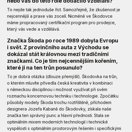
nebo vás do této role dotlačilo vzdělání?
To nejde tak jednoduše říct. Samozřejmě, že zkušenost je
nejcennější a praxe vás zocelí. Nicméně ve Škodovce
máme propracovaný certifikační program pro prodejce,
který vás vede a vzdělává.
Značka Škoda po roce 1989 dobyla Evropu
i svět. Z provinčního auta z Východu se
dokázal stát královnou mezi tradičními
značkami. Co je tím nejcennějším kořením,
které ji na ten trůn posunulo?
To je dobrá otázka (dlouze přemýšlí). Škodovka na trůn,
o kterém mluvíte přivedla česká kreativita v kombinaci
s německou disciplínou i možnost využívat při svém
rozmachu koncernovou techniku i technologie. Zpočátku
působily modely Škoda trochu roztříštěně, příchodem
designera Jozefa Kabaně do Škodovky, získala naše
značka ten správný punc a hlavní přednosti. Stala se
optimálním mixem moderních technologií i technické
vyspělosti s optimálním prostorovým řešením i specifickými