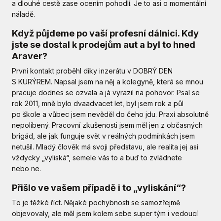
a dlouhé cestě zase ocením pohodlí. Je to asi o momentální
náladě.
Když půjdeme po vaší profesní dálnici. Kdy
jste se dostal k prodejům aut a byl to hned
Araver?
První kontakt proběhl díky inzerátu v DOBRÝ DEN
S KURÝREM. Napsal jsem na něj a kolegyně, která se mnou
pracuje dodnes se ozvala a já vyrazil na pohovor. Psal se
rok 2011, mně bylo dvaadvacet let, byl jsem rok a půl
po škole a vůbec jsem nevěděl do čeho jdu. Praxí absolutně
nepolíbený. Pracovní zkušenosti jsem měl jen z občasných
brigád, ale jak funguje svět v reálných podmínkách jsem
netušil. Mladý člověk má svoji představu, ale realita jej asi
vždycky „vyliská“, semele vás to a buď to zvládnete
nebo ne.
Přišlo ve vašem případě i to „vyliskání“?
To je těžké říct. Nějaké pochybnosti se samozřejmě
objevovaly, ale měl jsem kolem sebe super tým i vedoucí