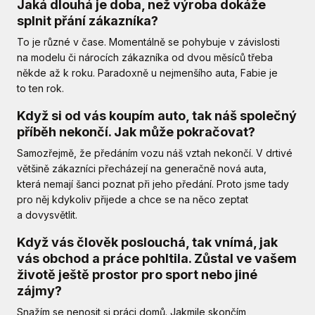
Jaká dlouhá je doba, než výroba dokáže
splnit přání zákazníka?
To je různé v čase. Momentálně se pohybuje v závislosti
na modelu či nárocích zákazníka od dvou měsíců třeba
někde až k roku. Paradoxně u nejmenšího auta, Fabie je
to ten rok.
Když si od vás koupím auto, tak náš společný
příběh nekončí. Jak může pokračovat?
Samozřejmě, že předáním vozu náš vztah nekončí. V drtivé
většině zákazníci přecházejí na generačně nová auta,
která nemají šanci poznat při jeho předání. Proto jsme tady
pro něj kdykoliv přijede a chce se na něco zeptat
a dovysvětlit.
Když vás člověk poslouchá, tak vnímá, jak
vás obchod a práce pohltila. Zůstal ve vašem
životě ještě prostor pro sport nebo jiné
zájmy?
Snažím se nenosit si práci domů. Jakmile skončím