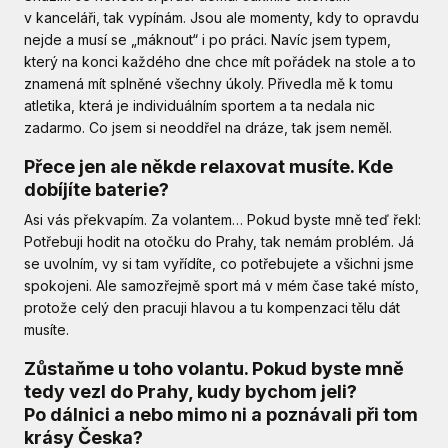
v kanceláři, tak vypínám. Jsou ale momenty, kdy to opravdu
nejde a musí se „máknout“ i po práci. Navíc jsem typem,
který na konci každého dne chce mít pořádek na stole a to
znamená mít splněné všechny úkoly. Přivedla mě k tomu
atletika, která je individuálním sportem a ta nedala nic
zadarmo. Co jsem si neoddřel na dráze, tak jsem neměl.
Přece jen ale někde relaxovat musíte. Kde
dobíjíte baterie?
Asi vás překvapím. Za volantem… Pokud byste mně teď řekl:
Potřebuji hodit na otočku do Prahy, tak nemám problém. Já
se uvolním, vy si tam vyřídíte, co potřebujete a všichni jsme
spokojeni. Ale samozřejmě sport má v mém čase také místo,
protože celý den pracuji hlavou a tu kompenzaci tělu dát
musíte.
Zůstaňme u toho volantu. Pokud byste mně
tedy vezl do Prahy, kudy bychom jeli?
Po dálnici a nebo mimo ni a poznávali při tom
krásy Česka?