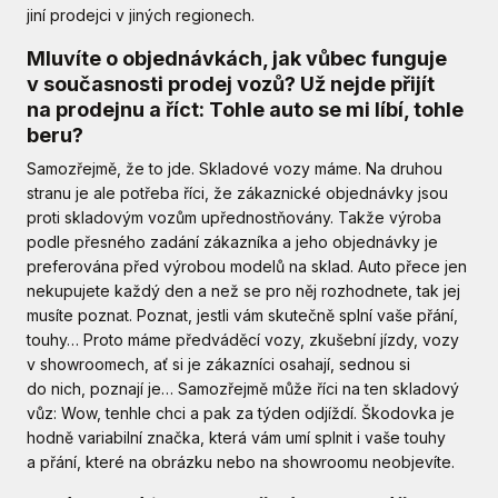
jiní prodejci v jiných regionech.
Mluvíte o objednávkách, jak vůbec funguje
v současnosti prodej vozů? Už nejde přijít
na prodejnu a říct: Tohle auto se mi líbí, tohle
beru?
Samozřejmě, že to jde. Skladové vozy máme. Na druhou
stranu je ale potřeba říci, že zákaznické objednávky jsou
proti skladovým vozům upřednostňovány. Takže výroba
podle přesného zadání zákazníka a jeho objednávky je
preferována před výrobou modelů na sklad. Auto přece jen
nekupujete každý den a než se pro něj rozhodnete, tak jej
musíte poznat. Poznat, jestli vám skutečně splní vaše přání,
touhy… Proto máme předváděcí vozy, zkušební jízdy, vozy
v showroomech, ať si je zákazníci osahají, sednou si
do nich, poznají je… Samozřejmě může říci na ten skladový
vůz: Wow, tenhle chci a pak za týden odjíždí. Škodovka je
hodně variabilní značka, která vám umí splnit i vaše touhy
a přání, které na obrázku nebo na showroomu neobjevíte.