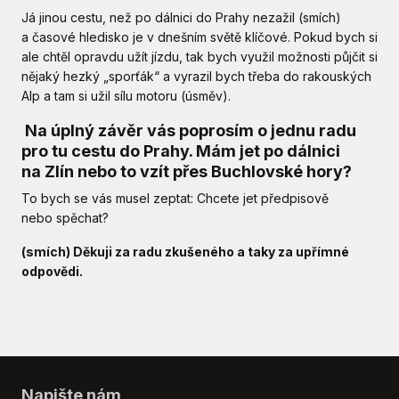
Já jinou cestu, než po dálnici do Prahy nezažil (smích)
a časové hledisko je v dnešním světě klíčové. Pokud bych si
ale chtěl opravdu užít jízdu, tak bych využil možnosti půjčit si
nějaký hezký „sporťák“ a vyrazil bych třeba do rakouských
Alp a tam si užil sílu motoru (úsměv).
Na úplný závěr vás poprosím o jednu radu
pro tu cestu do Prahy. Mám jet po dálnici
na Zlín nebo to vzít přes Buchlovské hory?
To bych se vás musel zeptat: Chcete jet předpisově
nebo spěchat?
(smích) Děkuji za radu zkušeného a taky za upřímné
odpovědi.
Napište nám