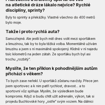
na atletické dráze lákalo nejvíce? Rychlé
disciplíny, sprinty?
Byly to sprinty a překážky. Vlastně všechno do 400 metrů
bylo moje.
Takže i proto rychlá auta?
Samozřejmě. Ale jestli bych měl dnes volit mezi sporťákem
a limuzínou, tak by to byla těžká volba. Momentálně užívám
limuzínu a jsem s ní maximálně spokojený. Klidně v ní najedu
tisíc kilometrů na jeden zátah. Ze sporťáku bych byl asi
trochu „rozbitý“.
Myslíte, že ten příklon k pohodlnějším autům
přichází s věkem?
To bych zase neřekl. U sporťáků zůstanu navždy. Přece jen
jsem sportovec a k nim patří rychlost, dravost… a to
sportovní vůz splňuje. Myslím, že výsledkem bude
kompromis. Když si budu chtít užít adrenalin, výkon, tak si
projedu Buchlovské hory „ostře“ svým vozem. Na dálnici