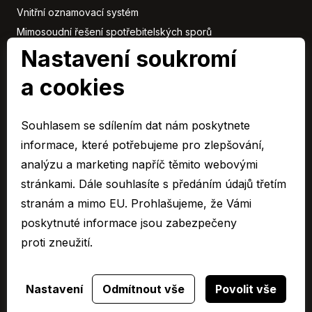
Vnitřní oznamovací systém
Mimosoudní řešení spotřebitelských sporů
Nastavení soukromí
Sbírka listin
a cookies
Členové
skupiny
Souhlasem se sdílením dat nám poskytnete
ARAVER CZ člen skupiny AUTO UH s.r.o.
informace, které potřebujeme pro zlepšování,
EURO CAR Zlín člen skupiny AUTO UH s.r.o.
analýzu a marketing napříč těmito webovými
C&K člen skupiny AUTO UH a.s.
stránkami. Dále souhlasíte s předáním údajů třetím
AUTO JIHLAVA člen skupiny AUTO UH s.r.o.
stranám a mimo EU. Prohlašujeme, že Vámi
Autospol člen skupiny AUTO UH s.r.o.
poskytnuté informace jsou zabezpečeny
Autospol Chery
proti zneužití.
Více …
Nastavení
Odmítnout vše
Povolit vše