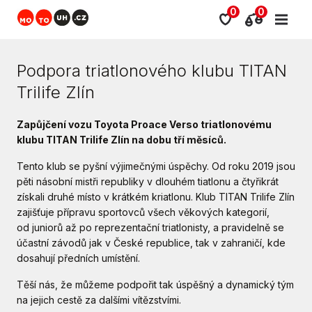
0
0
Podpora triatlonového klubu TITAN
Trilife Zlín
Zapůjčení vozu Toyota Proace Verso triatlonovému
klubu TITAN Trilife Zlín na dobu tří měsíců.
Tento klub se pyšní výjimečnými úspěchy. Od roku 2019 jsou
pěti násobní mistři republiky v dlouhém tiatlonu a čtyřikrát
získali druhé místo v krátkém kriatlonu. Klub TITAN Trilife Zlín
zajišťuje přípravu sportovců všech věkových kategorií,
od juniorů až po reprezentační triatlonisty, a pravidelně se
účastní závodů jak v České republice, tak v zahraničí, kde
dosahují předních umístění.
Těší nás, že můžeme podpořit tak úspěšný a dynamický tým
na jejich cestě za dalšími vítězstvími.