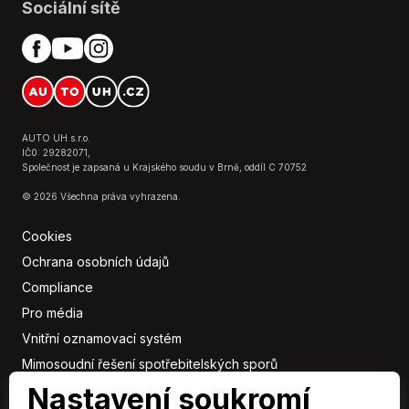
Sociální sítě
AUTO UH s.r.o.
IČ0: 29282071,
Společnost je zapsaná u Krajského soudu v Brně, oddíl C 70752
© 2026 Všechna práva vyhrazena.
Cookies
Ochrana osobních údajů
Compliance
Pro média
Vnitřní oznamovací systém
Mimosoudní řešení spotřebitelských sporů
Nastavení soukromí
Sbírka listin