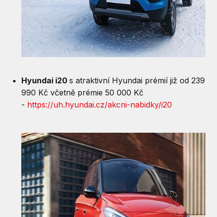
Hyundai i20
s atraktivní Hyundai prémií již od 239
990 Kč včetně prémie 50 000 Kč
-
https://uh.hyundai.cz/akcni-nabidky/i20