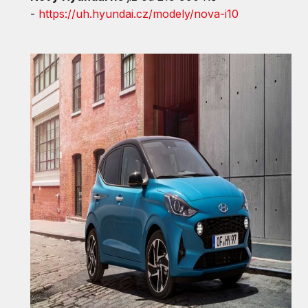
-
https://uh.hyundai.cz/modely/nova-i10