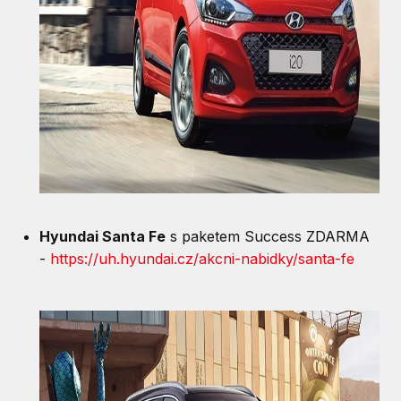
Hyundai Santa Fe
s paketem Success ZDARMA
-
https://uh.hyundai.cz/akcni-nabidky/santa-fe