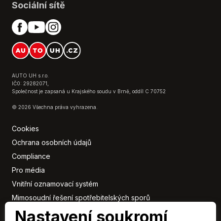
Sociální sítě
AUTO UH s.r.o.
IČ0: 29282071,
Společnost je zapsaná u Krajského soudu v Brně, oddíl C 70752
© 2026 Všechna práva vyhrazena.
Cookies
Ochrana osobních údajů
Compliance
Pro média
Vnitřní oznamovací systém
Mimosoudní řešení spotřebitelských sporů
Nastavení soukromí
Sbírka listin