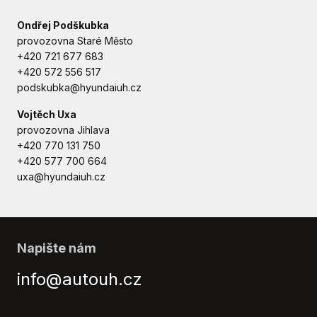
Ondřej Podškubka
provozovna Staré Město
+420 721 677 683
+420 572 556 517
podskubka@hyundaiuh.cz
Vojtěch Uxa
provozovna Jihlava
+420 770 131 750
+420 577 700 664
uxa@hyundaiuh.cz
Napište nám
info@autouh.cz