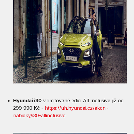
Hyundai i30
v limitované edici All Inclusive již od
299 990 Kč -
https://uh.hyundai.cz/akcni-
nabidky/i30-allinclusive