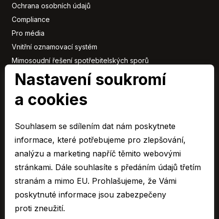
Ochrana osobních údajů
Compliance
Pro média
Vnitřní oznamovací systém
Mimosoudní řešení spotřebitelských sporů
Nastavení soukromí
Sbírka listin
a cookies
Členové
skupiny
Souhlasem se sdílením dat nám poskytnete
ARAVER CZ člen skupiny AUTO UH s.r.o.
informace, které potřebujeme pro zlepšování,
EURO CAR Zlín člen skupiny AUTO UH s.r.o.
analýzu a marketing napříč těmito webovými
C&K člen skupiny AUTO UH a.s.
stránkami. Dále souhlasíte s předáním údajů třetím
AUTO JIHLAVA člen skupiny AUTO UH s.r.o.
stranám a mimo EU. Prohlašujeme, že Vámi
Autospol člen skupiny AUTO UH s.r.o.
poskytnuté informace jsou zabezpečeny
Autospol Chery
proti zneužití.
Více …