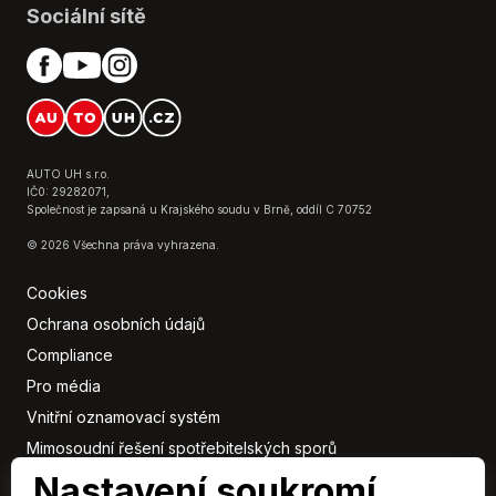
Sociální sítě
AUTO UH s.r.o.
IČ0: 29282071,
Společnost je zapsaná u Krajského soudu v Brně, oddíl C 70752
© 2026 Všechna práva vyhrazena.
Cookies
Ochrana osobních údajů
Compliance
Pro média
Vnitřní oznamovací systém
Mimosoudní řešení spotřebitelských sporů
Nastavení soukromí
Sbírka listin