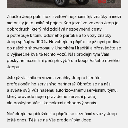
Značka Jeep patří mezi světově nejznámnější značky a mezi
motoristy je to unikátní pojem. Kdo jezdí ve vozech Jeep je
dobrodruch, který rád zdolává nezpevněné cesty
a potřebuje k tomu odolného parťáka a to vozy značky
Jeep splňují na 100%. Neváhejte a přijďte se již nyní podívat
do našeho showroomu v Uherském Hradišti a přesvědčte se
o výjimečné kvalitě těchto vozů. Náš prodejní tým Vám
poskytne maximální péči při výběru a koupi Vašeho nového
Jeepu.
Jste již vlastníkem vozidla značky Jeep a hledáte
profesionálního servisního partnera? Obraťte se na nás
a svěřte svůj vůz našemu autorizovanému servisnímu týmu,
který provede nejen pravidelné servisní práce,
ale poskytne Vám i komplexní nehodový servis.
Nečekejte na příležitost a přijďte se seznámit s vozy Jeep
ještě dnes. Těší se na Vás prodejní tým Jeep.