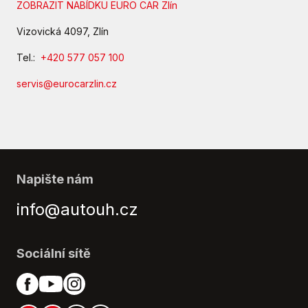
ZOBRAZIT NABÍDKU EURO CAR Zlín
Vizovická 4097, Zlín
Tel.:
+420 577 057 100
servis@eurocarzlin.cz
Napište nám
info@autouh.cz
Sociální sítě