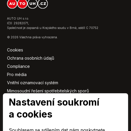
AUTO UH s.r.o.
IČ0: 29282071,
Společnost je zapsaná u Krajského soudu v Brně, oddíl C 70752
© 2026 Všechna práva vyhrazena.
Cookies
Ochrana osobních údajů
Compliance
Pro média
Vnitřní oznamovací systém
Mimosoudní řešení spotřebitelských sporů
Nastavení soukromí
Sbírka listin
a cookies
Členové
skupiny
Souhlasem se sdílením dat nám poskytnete
ARAVER CZ člen skupiny AUTO UH s.r.o.