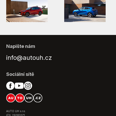
Napište nám
info@autouh.cz
Sociální sítě
AUTO UH s.r.o.
IČ0: 29282071,