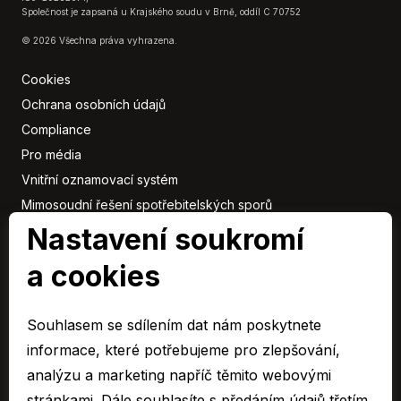
Společnost je zapsaná u Krajského soudu v Brně, oddíl C 70752
© 2026 Všechna práva vyhrazena.
Cookies
Ochrana osobních údajů
Compliance
Pro média
Vnitřní oznamovací systém
Mimosoudní řešení spotřebitelských sporů
Nastavení soukromí
Sbírka listin
a cookies
Členové
skupiny
Souhlasem se sdílením dat nám poskytnete
ARAVER CZ člen skupiny AUTO UH s.r.o.
informace, které potřebujeme pro zlepšování,
EURO CAR Zlín člen skupiny AUTO UH s.r.o.
analýzu a marketing napříč těmito webovými
C&K člen skupiny AUTO UH a.s.
stránkami. Dále souhlasíte s předáním údajů třetím
AUTO JIHLAVA člen skupiny AUTO UH s.r.o.