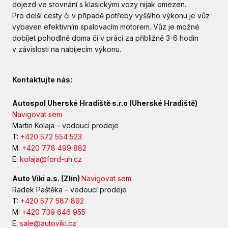
dojezd ve srovnání s klasickými vozy nijak omezen.
Pro delší cesty či v případě potřeby vyššího výkonu je vůz
vybaven efektivním spalovacím motorem. Vůz je možné
dobíjet pohodlně doma či v práci za přibližně 3-6 hodin
v závislosti na nabíjecím výkonu.
Kontaktujte nás
:
Autospol Uherské Hradiště s.r.o (Uherské Hradiště)
Navigovat sem
Martin Kolaja – vedoucí prodeje
T:
+420 572 554 523
M:
+420 778 499 882
E:
kolaja@ford-uh.cz
Auto Viki a.s. (Zlín)
Navigovat sem
Radek Paštěka – vedoucí prodeje
T:
+420 577 587 89
2
M:
+420 739 646 955
E:
sale@autoviki.cz