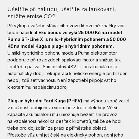
Ušetříte při nákupu, ušetříte za tankování,
snížíte emise CO2.
Při výkupu vašeho stávajícího vozu libovolné značky vám
bude nabídnut
Eko bonus ve výši 25 000 Kč na model
Puma ST-Line X
s mild-hybridním pohonem a 50 000
Kč na model Kuga s plug-in hybridním pohonem.
U mild-hybridního pohonu modelu Puma elektromotor
podporuje při rozjezdech spalovací motor a snižuje tak
spotřebu paliva. Samostatný 48V Li-Ion akumulátor se
automaticky dobíjí rekuperací kinetické energie při brzdění
nebo jízdě setrvačností. Není zapotřebí připojovat ho
k externímu napájecímu zdroji.
Plug-in hybridní Ford Kuga (PHEV)
má výhodu spočívající
v možnosti dobíjení z externího zdroje elektřiny. Větší
kapacita akumulátoru mu umožňuje bezemisní provoz
na vzdálenost několika desítek kilometrů, takže se hodí
třeba pro dojíždění za prací z příměstské oblasti.
Přestože vůz umí jet čistě na elektrický pohon, není jeho