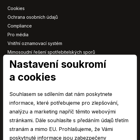
Cookies
Ochrana osobních údajů
Compliance
Pro média
Vnitřní oznamovací systém
Mimosoudní řešení spotřebitelských sporů
Nastavení soukromí
Sbírka listin
a cookies
Členové
skupiny
Souhlasem se sdílením dat nám poskytnete
ARAVER CZ člen skupiny AUTO UH s.r.o.
informace, které potřebujeme pro zlepšování,
EURO CAR Zlín člen skupiny AUTO UH s.r.o.
analýzu a marketing napříč těmito webovými
C&K člen skupiny AUTO UH a.s.
stránkami. Dále souhlasíte s předáním údajů třetím
AUTO JIHLAVA člen skupiny AUTO UH s.r.o.
stranám a mimo EU. Prohlašujeme, že Vámi
Autospol člen skupiny AUTO UH s.r.o.
poskytnuté informace jsou zabezpečeny
Autospol Chery