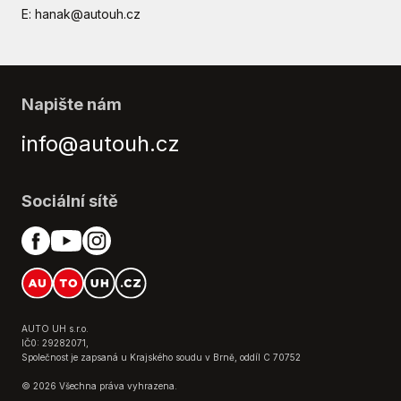
E: hanak@autouh.cz
Napište nám
info@autouh.cz
Sociální sítě
AUTO UH s.r.o.
IČ0: 29282071,
Společnost je zapsaná u Krajského soudu v Brně, oddíl C 70752
© 2026 Všechna práva vyhrazena.