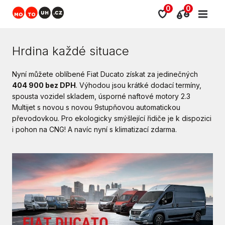
0
0
Hrdina každé situace
Nyní můžete oblíbené Fiat Ducato získat za jedinečných
404 900 bez DPH
. Výhodou jsou krátké dodací termíny,
spousta vozidel skladem, úsporné naftové motory 2.3
Multijet s novou s novou 9stupňovou automatickou
převodovkou. Pro ekologicky smýšlející řidiče je k dispozici
i pohon na CNG! A navíc nyní s klimatizací zdarma.