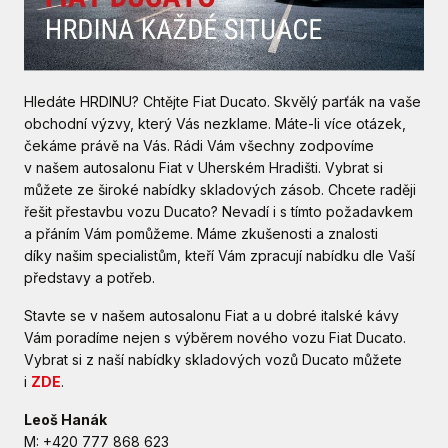
Hledáte HRDINU? Chtějte Fiat Ducato. Skvělý parťák na vaše
obchodní výzvy, který Vás nezklame. Máte-li více otázek,
čekáme právě na Vás. Rádi Vám všechny zodpovíme
v našem autosalonu Fiat v Uherském Hradišti. Vybrat si
můžete ze široké nabídky skladových zásob. Chcete raději
řešit přestavbu vozu Ducato? Nevadí i s tímto požadavkem
a přáním Vám pomůžeme. Máme zkušenosti a znalosti
díky našim specialistům, kteří Vám zpracují nabídku dle Vaší
představy a potřeb.
Stavte se v našem autosalonu Fiat a u dobré italské kávy
Vám poradíme nejen s výběrem nového vozu Fiat Ducato.
Vybrat si z naší nabídky skladových vozů Ducato můžete
i
ZDE
.
Leoš Hanák
M: +420 777 868 623