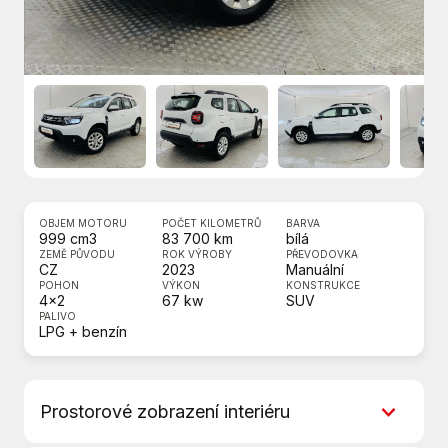
OBJEM MOTORU
POČET KILOMETRŮ
BARVA
999 cm3
83 700 km
bílá
ZEMĚ PŮVODU
ROK VÝROBY
PŘEVODOVKA
CZ
2023
Manuální
POHON
VÝKON
KONSTRUKCE
4x2
67 kw
SUV
PALIVO
LPG + benzín
Prostorové zobrazení interiéru