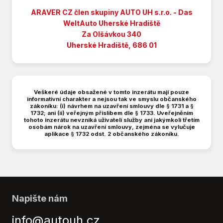
Indikátor parkování
Isofix
ARAVER CZ člen skupiny AUTO UH s.r.o. - Das
WeltAuto
Uherské Hradiště
Klimatizace
Za Olšávkou 340
LED denní svícení
Uherské Hradiště, 686 01
Litá kola
Malý kožený paket
Manuální převodovka
Mlhovky
Veškeré údaje obsažené v tomto inzerátu mají pouze
Multifunkční volant
informativní charakter a nejsou tak ve smyslu občanského
zákoníku: (i) návrhem na uzavření smlouvy dle § 1731 a §
Nastavitelný volant
1732; ani (ii) veřejným příslibem dle § 1733. Uveřejněním
tohoto inzerátu nevzniká uživateli služby ani jakýmkoli třetím
Originální autorádio
osobám nárok na uzavření smlouvy, zejména se vylučuje
aplikace § 1732 odst. 2 občanského zákoníku.
Palubní počítač
Parkovací senzory zadní
Posilovač řízení
Protiprokluzový systém kol (ASR)
Přední světla LED
Napište nám
Senzor tlaku v pneumatikách
Stabilizace podvozku (ESP)
info@autouh.cz