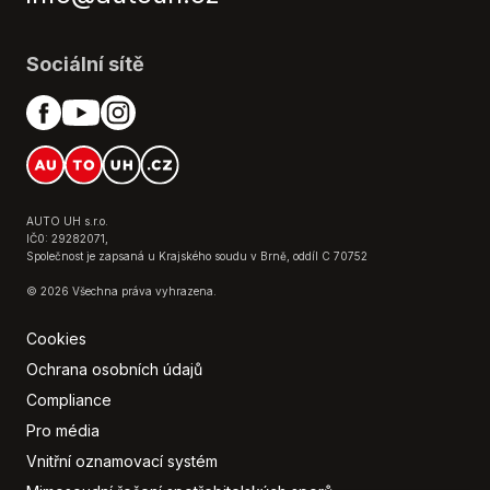
Start-stop systém
Střešní nosič
Tempomat
Sociální sítě
USB
Venkovní teploměr
Vyhřívaná sedadla
Vyhřívaná zrcátka
Výškově nastavitelné sedadlo řidiče
Zadní stěrač
AUTO UH s.r.o.
IČ0: 29282071,
Zadní světla LED
Společnost je zapsaná u Krajského soudu v Brně, oddíl C 70752
© 2026 Všechna práva vyhrazena.
Cookies
Ochrana osobních údajů
Compliance
Pro média
Vnitřní oznamovací systém