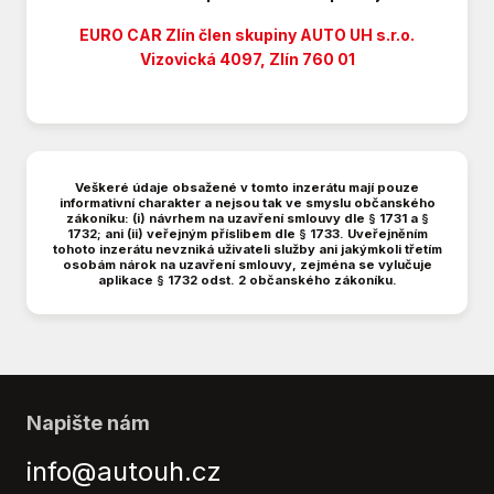
Denní svícení
Digitální příjem rádia (DAB)
EURO CAR Zlín člen skupiny AUTO UH s.r.o.
Dvouzónová klimatizace
Vizovická 4097, Zlín 760 01
EDS
El. dovírání dveří
El. okna
El. seřiditelná sedadla
Veškeré údaje obsažené v tomto inzerátu mají pouze
El. sklopná zrcátka
informativní charakter a nejsou tak ve smyslu občanského
zákoníku: (i) návrhem na uzavření smlouvy dle § 1731 a §
El. zrcátka
1732; ani (ii) veřejným příslibem dle § 1733. Uveřejněním
Elektronická ruční brzda
tohoto inzerátu nevzniká uživateli služby ani jakýmkoli třetím
osobám nárok na uzavření smlouvy, zejména se vylučuje
Hands free
aplikace § 1732 odst. 2 občanského zákoníku.
Hlídání jízdního pruhu
Imobilizér
Klimatizovaná přihrádka
Kožené čalounění
LED adaptivní světlomety
Napište nám
Litá kola
info@autouh.cz
Loketní opěrka přední