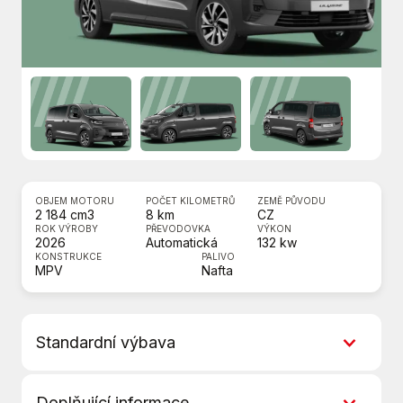
OBJEM MOTORU
POČET KILOMETRŮ
ZEMĚ PŮVODU
2 184 cm3
8 km
CZ
ROK VÝROBY
PŘEVODOVKA
VÝKON
2026
Automatická
132 kw
KONSTRUKCE
PALIVO
MPV
Nafta
Standardní výbava
8 rychlostních stupňů
Doplňující informace