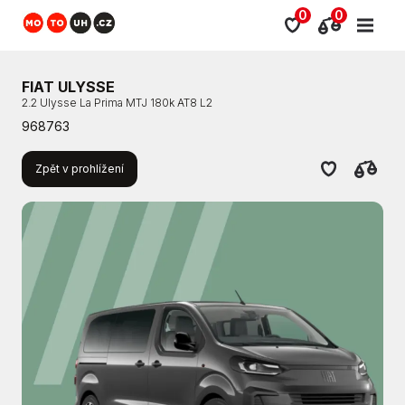
0
0
FIAT ULYSSE
2.2 Ulysse La Prima MTJ 180k AT8 L2
968763
Zpět v prohlížení