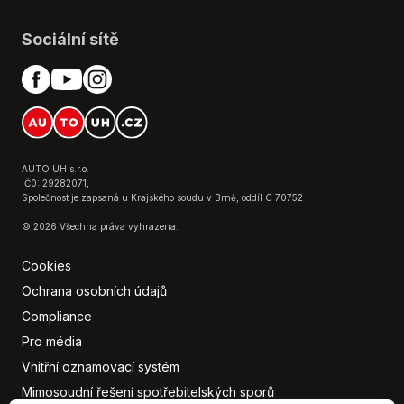
Mlhovky
Multifunkční volant
Sociální sítě
Nezávislé topení
Nouzové brzdění (PEBS)
Palubní počítač
Parkovací kamera
Parkovací senzory přední
Parkovací senzory zadní
AUTO UH s.r.o.
Plní 'EURO VI'
IČ0: 29282071,
Společnost je zapsaná u Krajského soudu v Brně, oddíl C 70752
Protiprokluzový systém kol (ASR)
© 2026 Všechna práva vyhrazena.
Přední pohon
Sedadla s funkcí masáže - přední
Cookies
Senzor stěračů
Ochrana osobních údajů
Senzor světel
Compliance
Senzor tlaku v pneumatikách
Pro média
Sledování únavy řidiče
USB
Vnitřní oznamovací systém
Venkovní teploměr
Mimosoudní řešení spotřebitelských sporů