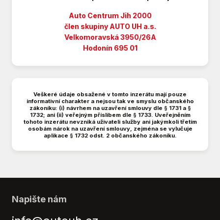
Dotykový multimediální systém bez navigace
Dálkové centrální zamykání
Auto Centrum Jih 2000
Dělená zadní sedadla
člen skupiny AUTO UH a.s.
Velkomoravská 3950/26A
ESC
Hodonín 695 01
ESP (stabilizace podvozku)
EURO VI
Elektrická přední okna
Elektrická zadní okna
Veškeré údaje obsažené v tomto inzerátu mají pouze
Elektrická zrcátka
informativní charakter a nejsou tak ve smyslu občanského
zákoníku: (i) návrhem na uzavření smlouvy dle § 1731 a §
Hands free
1732; ani (ii) veřejným příslibem dle § 1733. Uveřejněním
tohoto inzerátu nevzniká uživateli služby ani jakýmkoli třetím
Hlídání jízdního pruhu
osobám nárok na uzavření smlouvy, zejména se vylučuje
Imobilizér
aplikace § 1732 odst. 2 občanského zákoníku.
Isofix
Katalyzátor
Kožený volant
LED adaptivní světlomety
MP3
Napište nám
Nastavitelný volant