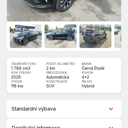
OBJEM MOTORU
POČET KILOMETRŮ
BARVA
1 789 cm3
2 km
Černá Étoilé
ROK VÝROBY
PŘEVODOVKA
POHON
2026
Automatická
4x2
VÝKON
KONSTRUKCE
PALIVO
118 kw
SUV
Hybrid
Standardní výbava
6 rychlostních stupňů
Doplňující informace