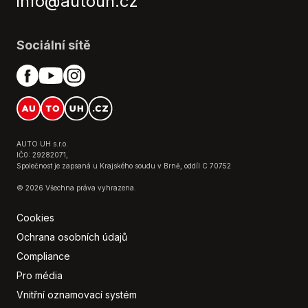
info@autouh.cz
Otáčkoměr
Ovládání na volantu
Palubní počítač
Sociální sítě
Parkovací asistent
Parkovací kamera
Poloautomatická ruční brzda
Posilovač řízení
Posuvná zadní sedadla
Přední loketní opěrka
AUTO UH s.r.o.
IČ0: 29282071,
Přední světla LED
Společnost je zapsaná u Krajského soudu v Brně, oddíl C 70752
Rádio s ovládáním pod volantem
© 2026 Všechna práva vyhrazena.
Senzor stěračů
Senzor světel
Cookies
Senzor tlaku v pneumatikách
Ochrana osobních údajů
Startování tlačítkem
Compliance
Tempomat s omezovačem rychlosti
Pro média
Tlačítko SOS
Vnitřní oznamovací systém
Tónovaná skla