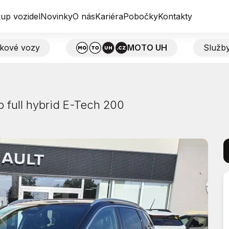
up vozidel
Novinky
O nás
Kariéra
Pobočky
Kontakty
tkové vozy
MOTO UH
Služb
 full hybrid E-Tech 200