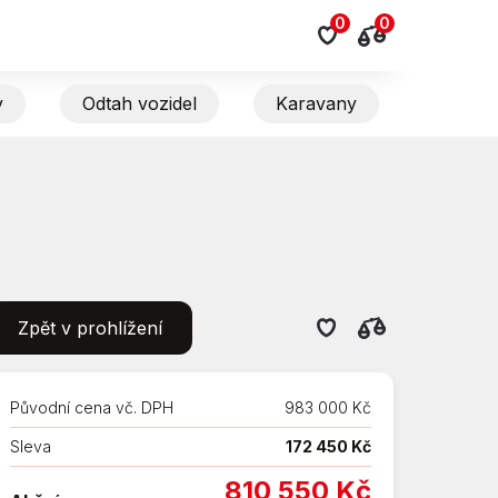
0
0
y
Odtah vozidel
Karavany
Zpět v prohlížení
Původní cena vč. DPH
983 000 Kč
Sleva
172 450 Kč
810 550 Kč