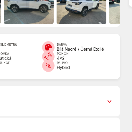
KILOMETRŮ
BARVA
Bílá Nacré / Černá Etoilé
DOVKA
POHON
atická
4x2
RUKCE
PALIVO
Hybrid
ABS
ASR (protiprokluzový systém kol)