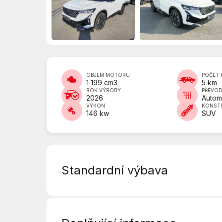
OBJEM MOTORU
POČET 
1 199 cm3
5 km
ROK VÝROBY
PŘEVO
2026
Autom
VÝKON
KONST
146 kw
SUV
Standardní výbava
8x airbag
AFU