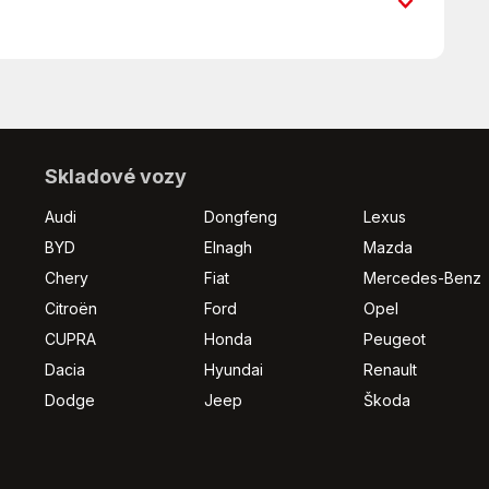
Apple Car Play
Asistent rozjezdu do kopce
Automatická převodovka
odoníně: Petr Bošan Mobil: +420 606 759 284
Autorádio
Bluetooth
CSV
Skladové vozy
Denní svícení
Audi
Dongfeng
Lexus
Digitální příjem rádia (DAB)
BYD
Elnagh
Mazda
Dálkové centrální zamykání
Chery
Fiat
Mercedes-Benz
ESC
EURO VI
Citroën
Ford
Opel
Elektrická zadní okna
CUPRA
Honda
Peugeot
Elektrické víko zavazadlového prostoru
Dacia
Hyundai
Renault
Hlídání jízdního pruhu
Dodge
Jeep
Škoda
Isofix
Kožený volant
MP3