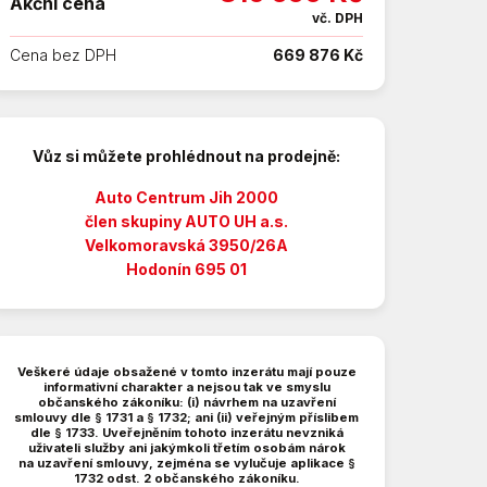
Akční cena
vč. DPH
Cena bez DPH
669 876 Kč
Vůz si můžete prohlédnout na prodejně:
Auto Centrum Jih 2000
člen skupiny AUTO UH a.s.
Velkomoravská 3950/26A
Hodonín 695 01
Veškeré údaje obsažené v tomto inzerátu mají pouze
informativní charakter a nejsou tak ve smyslu
občanského zákoníku: (i) návrhem na uzavření
smlouvy dle § 1731 a § 1732; ani (ii) veřejným příslibem
dle § 1733. Uveřejněním tohoto inzerátu nevzniká
uživateli služby ani jakýmkoli třetím osobám nárok
na uzavření smlouvy, zejména se vylučuje aplikace §
1732 odst. 2 občanského zákoníku.