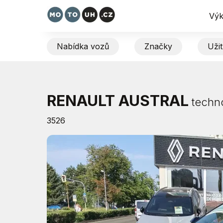
Výk
Nabídka vozů
Značky
Uži
RENAULT AUSTRAL
techno
3526