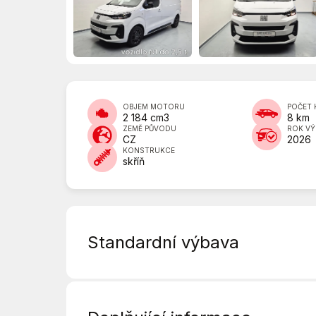
OBJEM MOTORU
POČET 
2 184 cm3
8 km
ZEMĚ PŮVODU
ROK V
CZ
2026
KONSTRUKCE
skříň
Standardní výbava
ABS
Asistent změny jízdního pruhu