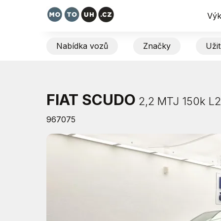
Výk
Nabídka vozů
Značky
Uži
FIAT SCUDO
2,2 MTJ 150k L2
967075