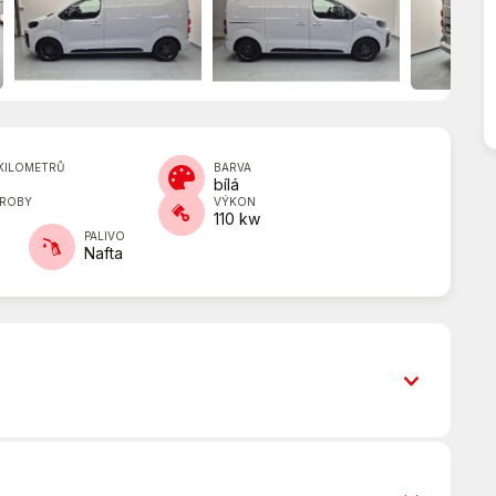
KILOMETRŮ
BARVA
bílá
ÝROBY
VÝKON
110 kw
PALIVO
Nafta
Airbag řidiče a spolujezdce
Boční posuvné dveře