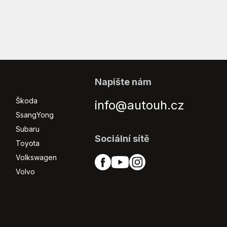
Napište nám
Škoda
info@autouh.cz
SsangYong
Subaru
Sociální sítě
Toyota
Volkswagen
Volvo