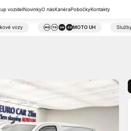
up vozidel
Novinky
O nás
Kariéra
Pobočky
Kontakty
tkové vozy
MOTO UH
Služb