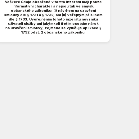
Veškeré údaje obsažené v tomto inzerátu mají pouze
informativní charakter a nejsou tak ve smyslu
občanského zákoníku: (i) návrhem na uzavření
smlouvy dle § 1731 a § 1732; ani (ii) veřejným příslibem
dle § 1733. Uveřejněním tohoto inzerátu nevzniká
uživateli služby ani jakýmkoli třetím osobám nárok
na uzavření smlouvy, zejména se vylučuje aplikace §
1732 odst. 2 občanského zákoníku.