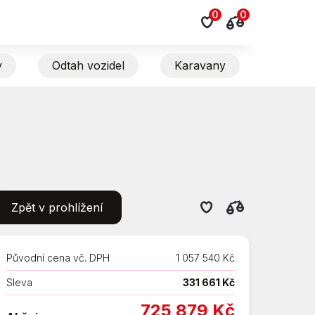
0
0
y
Odtah vozidel
Karavany
Zpět v prohlížení
Původní cena vč. DPH
1 057 540 Kč
Sleva
331 661 Kč
725 879 Kč