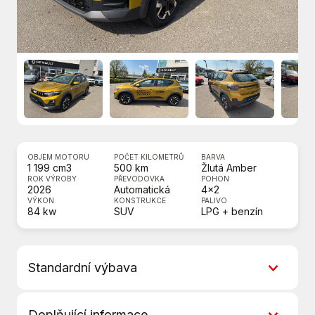
OBJEM MOTORU
POČET KILOMETRŮ
BARVA
1 199 cm3
500 km
Žlutá Amber
ROK VÝROBY
PŘEVODOVKA
POHON
2026
Automatická
4x2
VÝKON
KONSTRUKCE
PALIVO
84 kw
SUV
LPG + benzín
Standardní výbava
6 rychlostních stupňů
Doplňující informace