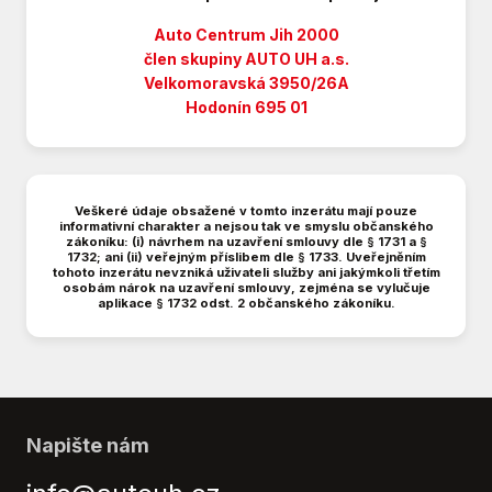
Dálkové centrální zamykání
Dělená zadní sedadla
Auto Centrum Jih 2000
ESC
člen skupiny AUTO UH a.s.
Velkomoravská 3950/26A
ESP (stabilizace podvozku)
Hodonín 695 01
EURO VI
Elektrická přední okna
Elektrická zadní okna
Elektrická zrcátka
Veškeré údaje obsažené v tomto inzerátu mají pouze
Hands free
informativní charakter a nejsou tak ve smyslu občanského
zákoníku: (i) návrhem na uzavření smlouvy dle § 1731 a §
Hlídání jízdního pruhu
1732; ani (ii) veřejným příslibem dle § 1733. Uveřejněním
tohoto inzerátu nevzniká uživateli služby ani jakýmkoli třetím
Hlídání mrtvého úhlu
osobám nárok na uzavření smlouvy, zejména se vylučuje
Imobilizér
aplikace § 1732 odst. 2 občanského zákoníku.
Isofix
Katalyzátor
Kožené potahy
Kožený volant
Litá kola
Napište nám
MP3