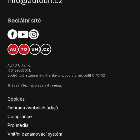
info@autouh.cz
Mlhové světlomety
Multimediální a navigační systém
Nastavitelný volant
Sociální sítě
Navigační systém
Otáčkoměr
Ovládání na volantu
Palubní počítač
Parkovací kamera
Poloautomatická ruční brzda
AUTO UH s.r.o.
IČ0: 29282071,
Posilovač řízení
Společnost je zapsaná u Krajského soudu v Brně, oddíl C 70752
Přední loketní opěrka
© 2026 Všechna práva vyhrazena.
Přední parkovací senzory
Přední světla LED
Cookies
Rádio s ovládáním pod volantem
Ochrana osobních údajů
Satelitní navigace
Compliance
Senzor stěračů
Pro média
Senzor světel
Vnitřní oznamovací systém
Senzor tlaku v pneumatikách