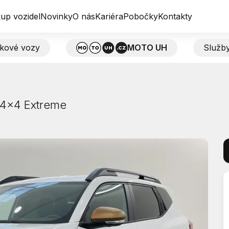
up vozidel
Novinky
O nás
Kariéra
Pobočky
Kontakty
tkové vozy
MOTO UH
Služb
 4x4 Extreme