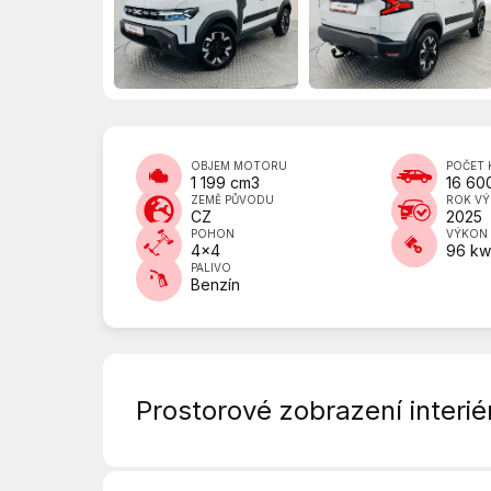
OBJEM MOTORU
POČET 
1 199 cm3
16 60
ZEMĚ PŮVODU
ROK V
CZ
2025
POHON
VÝKON
4x4
96 k
PALIVO
Benzín
Prostorové zobrazení interié