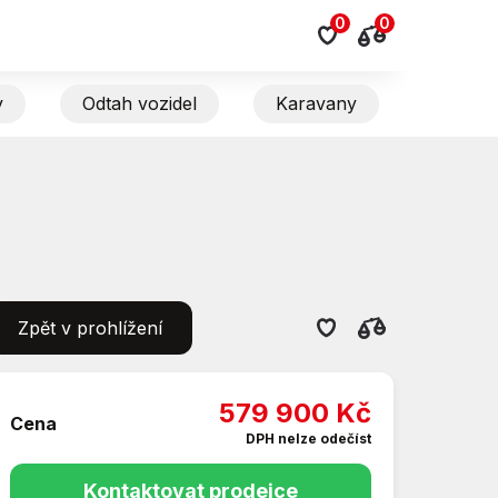
0
0
y
Odtah vozidel
Karavany
Zpět v prohlížení
579 900 Kč
Cena
DPH nelze odečíst
Kontaktovat prodejce