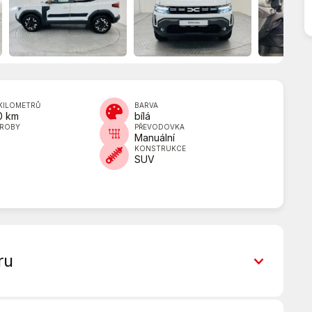
KILOMETRŮ
BARVA
0 km
bílá
ÝROBY
PŘEVODOVKA
Manuální
KONSTRUKCE
w
SUV
ru