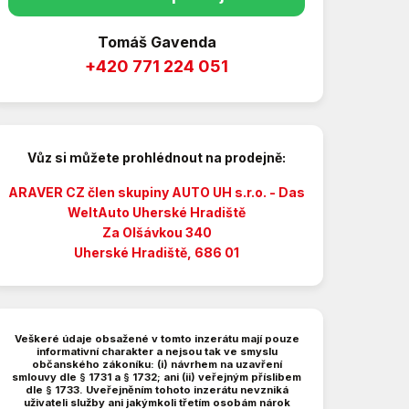
Tomáš Gavenda
+420 771 224 051
Vůz si můžete prohlédnout na prodejně:
ARAVER CZ člen skupiny AUTO UH s.r.o. - Das
WeltAuto
Uherské Hradiště
Za Olšávkou 340
Uherské Hradiště, 686 01
Veškeré údaje obsažené v tomto inzerátu mají pouze
informativní charakter a nejsou tak ve smyslu
občanského zákoníku: (i) návrhem na uzavření
smlouvy dle § 1731 a § 1732; ani (ii) veřejným příslibem
dle § 1733. Uveřejněním tohoto inzerátu nevzniká
uživateli služby ani jakýmkoli třetím osobám nárok