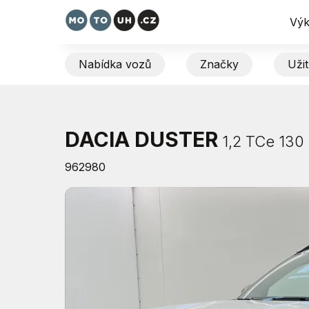
Výk
Nabídka vozů
Značky
Uži
DACIA DUSTER
1,2 TCe 130
962980