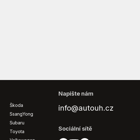
Napište nám
Škoda
info@autouh.cz
SsangYong
Subaru
Sociální sítě
Toyota