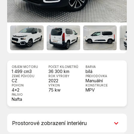
OBJEM MOTORU
POČET KILOMETRŮ
BARVA
1 499 cm3
36 300 km
bílá
ZEMĚ PŮVODU
ROK VÝROBY
PŘEVODOVKA
CZ
2022
Manuální
POHON
VÝKON
KONSTRUKCE
4x2
75 kw
MPV
PALIVO
Nafta
Prostorové zobrazení interiéru