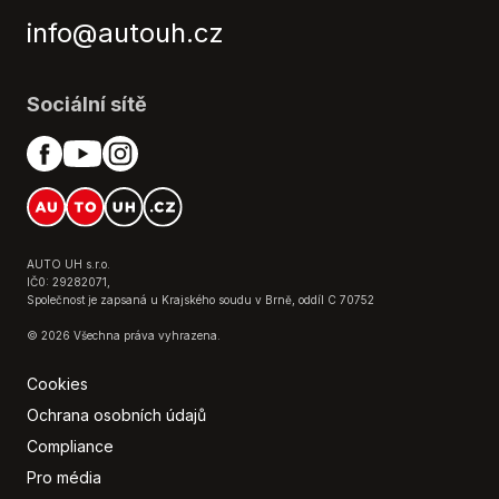
Originál autorádio
info@autouh.cz
Palubní počítač
Parkovací senzory zadní
Plní 'EURO VI'
Sociální sítě
Posilovač řízení
Protiprokluzový systém kol (ASR)
Přední pohon
Senzor stěračů
Senzor světel
Senzor tlaku v pneumatikách
AUTO UH s.r.o.
Stabilizace podvozku (ESP)
IČ0: 29282071,
Společnost je zapsaná u Krajského soudu v Brně, oddíl C 70752
Start-stop systém
Tempomat
© 2026 Všechna práva vyhrazena.
Tónovaná skla
Cookies
USB
Ochrana osobních údajů
Venkovní teploměr
Compliance
Vyhřívaná zrcátka
Výškově nastavitelné sedadlo řidiče
Pro média