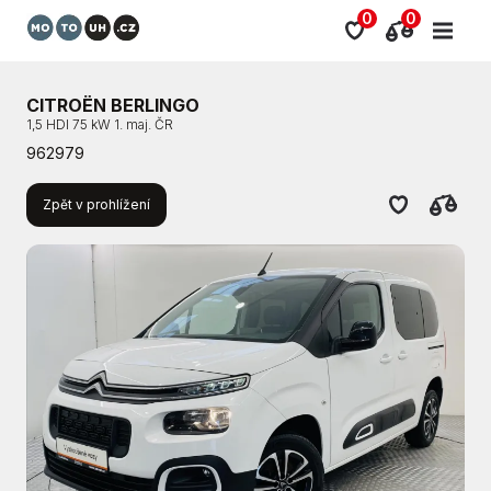
0
0
CITROËN BERLINGO
1,5 HDI 75 kW 1. maj. ČR
962979
Zpět v prohlížení