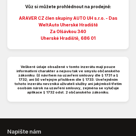
Digitální příjem rádia (DAB)
Vůz si můžete prohlédnout na prodejně:
Dělená zadní sedadla
El. okna
ARAVER CZ člen skupiny AUTO UH s.r.o. - Das
El. zrcátka
WeltAuto
Uherské Hradiště
Hlídání jízdního pruhu
Za Olšávkou 340
Imobilizér
Uherské Hradiště, 686 01
Indikátor parkování
Isofix
Klimatizace
Veškeré údaje obsažené v tomto inzerátu mají pouze
LED denní svícení
informativní charakter a nejsou tak ve smyslu občanského
zákoníku: (i) návrhem na uzavření smlouvy dle § 1731 a §
Litá kola
1732; ani (ii) veřejným příslibem dle § 1733. Uveřejněním
Loketní opěrka přední
tohoto inzerátu nevzniká uživateli služby ani jakýmkoli třetím
osobám nárok na uzavření smlouvy, zejména se vylučuje
Malý kožený paket
aplikace § 1732 odst. 2 občanského zákoníku.
Manuální převodovka
Mlhovky
Multifunkční volant
Nastavitelný volant
Nouzové brzdění (PEBS)
Napište nám