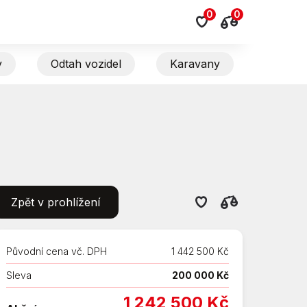
0
0
y
Odtah vozidel
Karavany
Zpět v prohlížení
Původní cena vč. DPH
1 442 500 Kč
Sleva
200 000 Kč
1 242 500 Kč