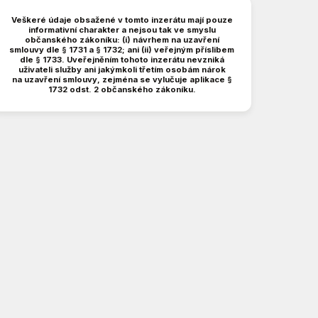
Veškeré údaje obsažené v tomto inzerátu mají pouze
informativní charakter a nejsou tak ve smyslu
občanského zákoníku: (i) návrhem na uzavření
smlouvy dle § 1731 a § 1732; ani (ii) veřejným příslibem
dle § 1733. Uveřejněním tohoto inzerátu nevzniká
uživateli služby ani jakýmkoli třetím osobám nárok
na uzavření smlouvy, zejména se vylučuje aplikace §
1732 odst. 2 občanského zákoníku.