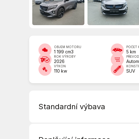
OBJEM MOTORU
POČET 
1 199 cm3
5 km
ROK VÝROBY
PŘEVO
2026
Autom
VÝKON
KONST
110 kw
SUV
Standardní výbava
6 rychlostních stupňů
ABS