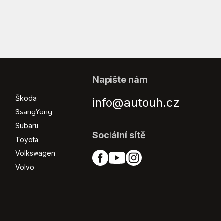
Napište nám
Škoda
info@autouh.cz
SsangYong
Subaru
Sociální sítě
Toyota
Volkswagen
Volvo