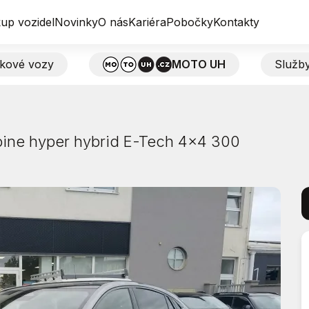
up vozidel
Novinky
O nás
Kariéra
Pobočky
Kontakty
tkové vozy
MOTO UH
Služb
lpine hyper hybrid E-Tech 4x4 300