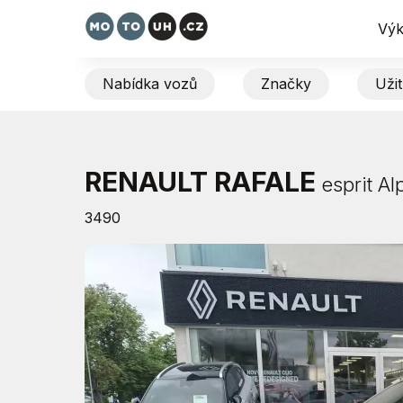
Výk
Nabídka vozů
Značky
Uži
RENAULT RAFALE
esprit A
3490