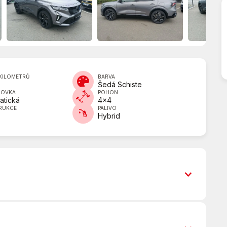
KILOMETRŮ
BARVA
Šedá Schiste
DOVKA
POHON
atická
4x4
RUKCE
PALIVO
Hybrid
6x airbag
ASR (protiprokluzový systém kol)