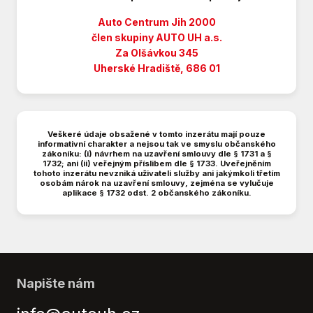
ESC
ESP (stabilizace podvozku)
Auto Centrum Jih 2000
EURO VI
člen skupiny AUTO UH a.s.
Za Olšávkou 345
El. posilovač řízení
Uherské Hradiště, 686 01
El. posilovač řízení s proměnlivým účinkem
Elektricky sklopná zrcátka
Elektrická přední okna
Elektrická zadní okna
Veškeré údaje obsažené v tomto inzerátu mají pouze
Elektrická zrcátka
informativní charakter a nejsou tak ve smyslu občanského
zákoníku: (i) návrhem na uzavření smlouvy dle § 1731 a §
Hands free
1732; ani (ii) veřejným příslibem dle § 1733. Uveřejněním
tohoto inzerátu nevzniká uživateli služby ani jakýmkoli třetím
Hlídání mrtvého úhlu
osobám nárok na uzavření smlouvy, zejména se vylučuje
Imobilizér
aplikace § 1732 odst. 2 občanského zákoníku.
Isofix
Katalyzátor
Kožený volant
Litá kola
MP3
Napište nám
Manuální klimatizace