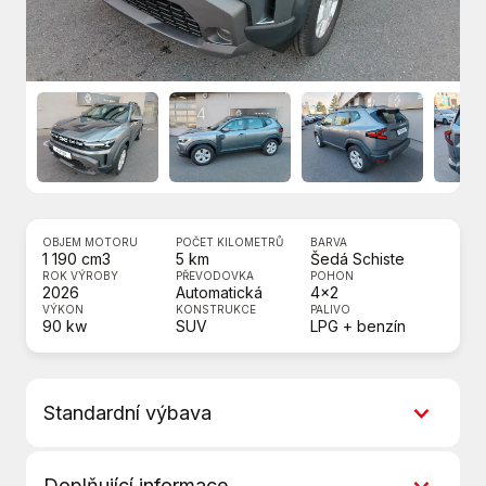
OBJEM MOTORU
POČET KILOMETRŮ
BARVA
1 190 cm3
5 km
Šedá Schiste
ROK VÝROBY
PŘEVODOVKA
POHON
2026
Automatická
4x2
VÝKON
KONSTRUKCE
PALIVO
90 kw
SUV
LPG + benzín
Standardní výbava
6 rychlostních stupňů
Doplňující informace