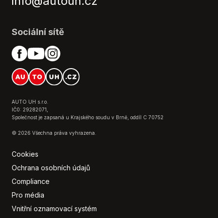
info@autouh.cz
Multimediální a navigační systém
Nastavitelný volant
Omezovač rychlosti
Sociální sítě
Otáčkoměr
Ovládání na volantu
Palubní počítač
Parkovací kamera
Parkovací senzor
Posilovač řízení
AUTO UH s.r.o.
IČ0: 29282071,
Přední loketní opěrka
Společnost je zapsaná u Krajského soudu v Brně, oddíl C 70752
Přední světla LED
© 2026 Všechna práva vyhrazena.
Regulace výšky podvozku
Rádio s ovládáním pod volantem
Cookies
Senzor stěračů
Ochrana osobních údajů
Senzor světel
Compliance
Senzor tlaku v pneumatikách
Pro média
Střešní nosič
Vnitřní oznamovací systém
Tempomat