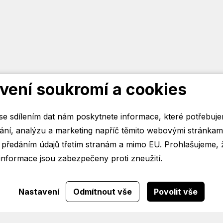
vení soukromí a cookies
e sdílením dat nám poskytnete informace, které potřebuj
ní, analýzu a marketing napříč těmito webovými stránkami. Dá
s předáním údajů třetím stranám a mimo EU. Prohlašujeme, 
informace jsou zabezpečeny proti zneužití.
Nastavení
Odmítnout vše
Povolit vše
zením tohoto webu vyjadřujete souhlas s naším používán