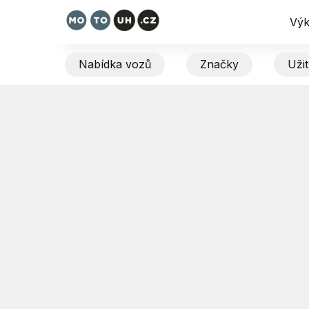
Výk
Nabídka vozů
Značky
Uži