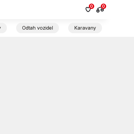
0
0
y
Odtah vozidel
Karavany