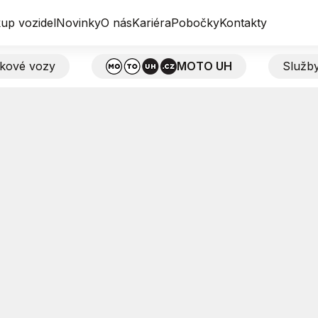
up vozidel
Novinky
O nás
Kariéra
Pobočky
Kontakty
tkové vozy
MOTO UH
Služb