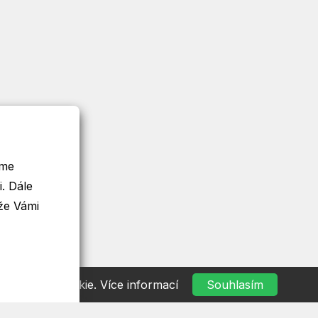
eme
le
že Vámi
ím souborů cookie.
Více informací
Souhlasím