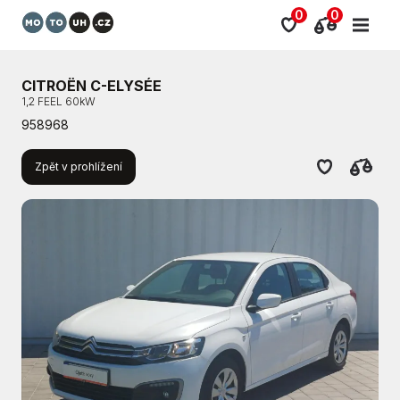
0
0
CITROËN C-ELYSÉE
1,2 FEEL 60kW
958968
Zpět v prohlížení