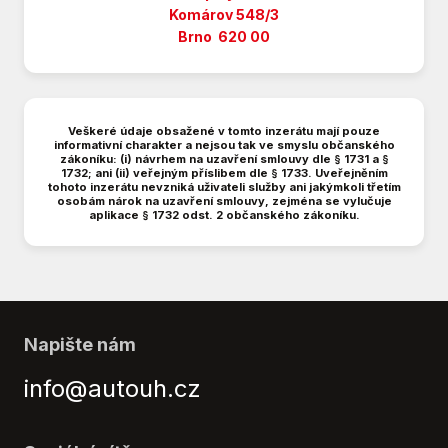
El. okna
Komárov 548/3
El. zrcátka
Brno 620 00
Hands free
Hlídání jízdního pruhu
Imobilizér
Isofix
Veškeré údaje obsažené v tomto inzerátu mají pouze
informativní charakter a nejsou tak ve smyslu občanského
Klimatizace
zákoníku: (i) návrhem na uzavření smlouvy dle § 1731 a §
1732; ani (ii) veřejným příslibem dle § 1733. Uveřejněním
LED denní svícení
tohoto inzerátu nevzniká uživateli služby ani jakýmkoli třetím
osobám nárok na uzavření smlouvy, zejména se vylučuje
Manuální převodovka
aplikace § 1732 odst. 2 občanského zákoníku.
Mlhovky
Multifunkční volant
Nastavitelný volant
Natáčecí světlomety
Palubní počítač
Napište nám
Parkovací senzory zadní
info@autouh.cz
Posilovač řízení
Protiprokluzový systém kol (ASC)
Protiprokluzový systém kol (ASR)