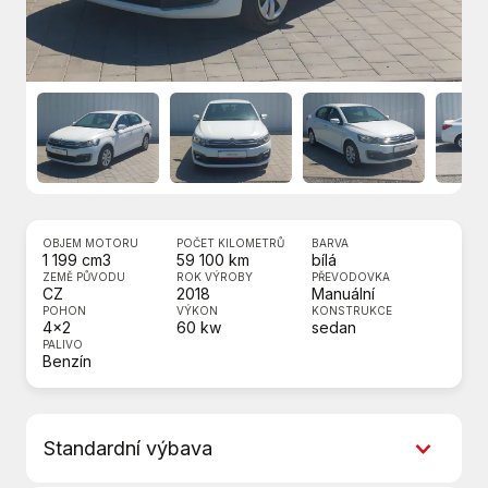
OBJEM MOTORU
POČET KILOMETRŮ
BARVA
1 199 cm3
59 100 km
bílá
ZEMĚ PŮVODU
ROK VÝROBY
PŘEVODOVKA
CZ
2018
Manuální
POHON
VÝKON
KONSTRUKCE
4x2
60 kw
sedan
PALIVO
Benzín
Standardní výbava