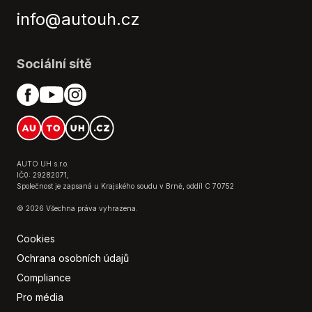
Senzor světel
info@autouh.cz
Senzor tlaku v pneumatikách
Sledování únavy řidiče
Stabilizace podvozku (ESP)
Sociální sítě
Start-stop systém
Střešní nosič
Tempomat
Tónovaná skla
USB
Vyhřívaná zrcátka
AUTO UH s.r.o.
IČ0: 29282071,
Výškově nastavitelné sedadlo řidiče
Společnost je zapsaná u Krajského soudu v Brně, oddíl C 70752
© 2026 Všechna práva vyhrazena.
Cookies
Ochrana osobních údajů
Compliance
Pro média