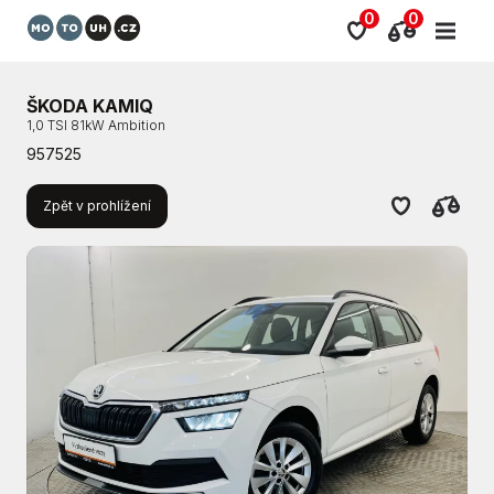
0
0
ŠKODA KAMIQ
1,0 TSI 81kW Ambition
957525
Zpět v prohlížení