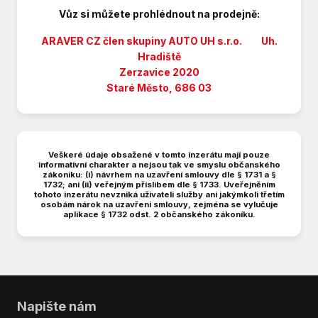
Imobilizér
Vůz si můžete prohlédnout na prodejně:
Isofix
ARAVER CZ člen skupiny AUTO UH s.r.o. Uh.
Klimatizace
Hradiště
LED denní svícení
Zerzavice 2020
Litá kola
Staré Město, 686 03
Manuální převodovka
Multifunkční volant
Nastavitelný volant
Nouzové brzdění (PEBS)
Veškeré údaje obsažené v tomto inzerátu mají pouze
Palubní počítač
informativní charakter a nejsou tak ve smyslu občanského
zákoníku: (i) návrhem na uzavření smlouvy dle § 1731 a §
Parkovací senzory zadní
1732; ani (ii) veřejným příslibem dle § 1733. Uveřejněním
tohoto inzerátu nevzniká uživateli služby ani jakýmkoli třetím
Plní 'EURO VI'
osobám nárok na uzavření smlouvy, zejména se vylučuje
aplikace § 1732 odst. 2 občanského zákoníku.
Posilovač řízení
Protiprokluzový systém kol (ASR)
Přední pohon
Přední světla LED
Satelitní navigace
Napište nám
Senzor stěračů