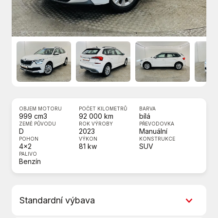
OBJEM MOTORU
POČET KILOMETRŮ
BARVA
999 cm3
92 000 km
bílá
ZEMĚ PŮVODU
ROK VÝROBY
PŘEVODOVKA
D
2023
Manuální
POHON
VÝKON
KONSTRUKCE
4x2
81 kw
SUV
PALIVO
Benzín
Standardní výbava