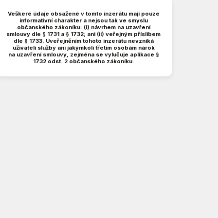
Veškeré údaje obsažené v tomto inzerátu mají pouze
informativní charakter a nejsou tak ve smyslu
občanského zákoníku: (i) návrhem na uzavření
smlouvy dle § 1731 a § 1732; ani (ii) veřejným příslibem
dle § 1733. Uveřejněním tohoto inzerátu nevzniká
uživateli služby ani jakýmkoli třetím osobám nárok
na uzavření smlouvy, zejména se vylučuje aplikace §
1732 odst. 2 občanského zákoníku.