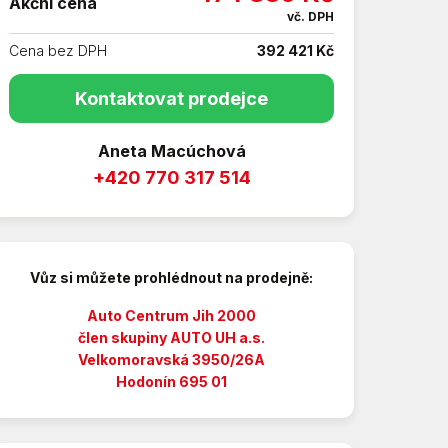
Akční cena
vč. DPH
Cena bez DPH
392 421 Kč
Kontaktovat prodejce
Aneta Macúchová
+420 770 317 514
Vůz si můžete prohlédnout na prodejně:
Auto Centrum Jih 2000
člen skupiny AUTO UH a.s.
Velkomoravská 3950/26A
Hodonín 695 01