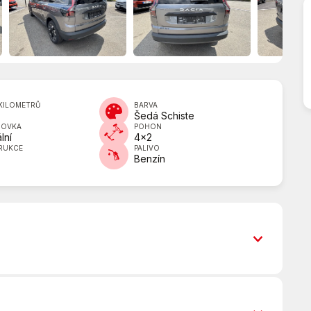
KILOMETRŮ
BARVA
Šedá Schiste
DOVKA
POHON
lní
4x2
RUKCE
PALIVO
Benzín
6x airbag
ASR (protiprokluzový systém kol)