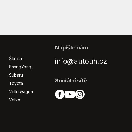
Napište nám
Škoda
info@autouh.cz
SsangYong
Subaru
Sociální sítě
Toyota
Volkswagen
Volvo