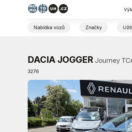
Výk
Nabídka vozů
Značky
Uži
DACIA JOGGER
Journey TCe
3276