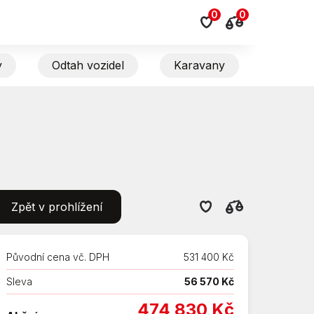
0
0
y
Odtah vozidel
Karavany
Zpět v prohlížení
Původní cena vč. DPH
531 400 Kč
Sleva
56 570 Kč
474 830 Kč