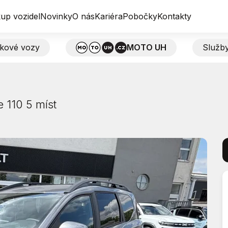
up vozidel
Novinky
O nás
Kariéra
Pobočky
Kontakty
tkové vozy
MOTO UH
Služb
 110 5 míst