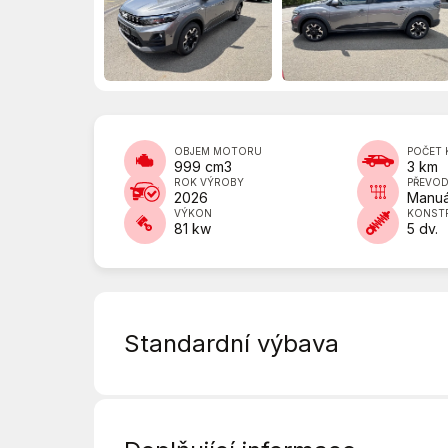
OBJEM MOTORU
POČET 
999 cm3
3 km
ROK VÝROBY
PŘEVO
2026
Manuá
VÝKON
KONST
81 kw
5 dv.
Standardní výbava
6 rychlostních stupňů
ABS