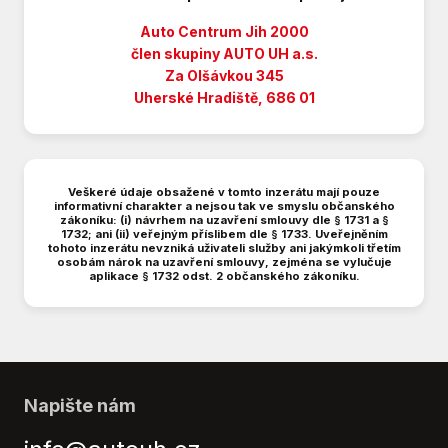
ESC
ESP (stabilizace podvozku)
Auto Centrum Jih 2000
EURO VI
člen skupiny AUTO UH a.s.
Za Olšávkou 345
El. posilovač řízení
Uherské Hradiště, 686 01
El. posilovač řízení s proměnlivým účinkem
Elektricky sklopná zrcátka
Elektrická přední okna
Elektrická zadní okna
Veškeré údaje obsažené v tomto inzerátu mají pouze
Elektrická zrcátka
informativní charakter a nejsou tak ve smyslu občanského
zákoníku: (i) návrhem na uzavření smlouvy dle § 1731 a §
Hands free
1732; ani (ii) veřejným příslibem dle § 1733. Uveřejněním
tohoto inzerátu nevzniká uživateli služby ani jakýmkoli třetím
Hlídání mrtvého úhlu
osobám nárok na uzavření smlouvy, zejména se vylučuje
Imobilizér
aplikace § 1732 odst. 2 občanského zákoníku.
Isofix
Katalyzátor
Kožený volant
Litá kola
MP3
Napište nám
Manuální klimatizace