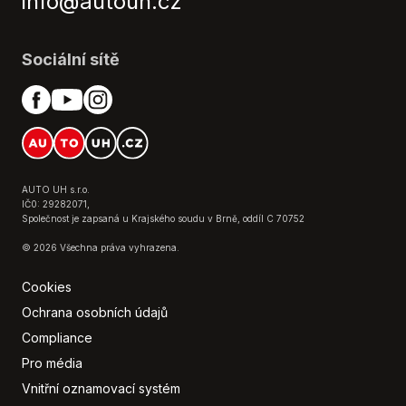
info@autouh.cz
Multimediální a navigační systém
Nastavitelný volant
Omezovač rychlosti
Sociální sítě
Otáčkoměr
Ovládání na volantu
Palubní počítač
Parkovací kamera
Parkovací senzor
Posilovač řízení
AUTO UH s.r.o.
IČ0: 29282071,
Přední loketní opěrka
Společnost je zapsaná u Krajského soudu v Brně, oddíl C 70752
Přední světla LED
© 2026 Všechna práva vyhrazena.
Regulace výšky podvozku
Rádio s ovládáním pod volantem
Cookies
Senzor stěračů
Ochrana osobních údajů
Senzor světel
Compliance
Senzor tlaku v pneumatikách
Pro média
Střešní nosič
Vnitřní oznamovací systém
Tempomat