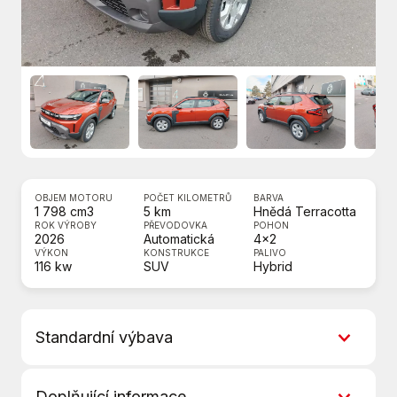
OBJEM MOTORU
POČET KILOMETRŮ
BARVA
1 798 cm3
5 km
Hnědá Terracotta
ROK VÝROBY
PŘEVODOVKA
POHON
2026
Automatická
4x2
VÝKON
KONSTRUKCE
PALIVO
116 kw
SUV
Hybrid
Standardní výbava
6 rychlostních stupňů
Doplňující informace