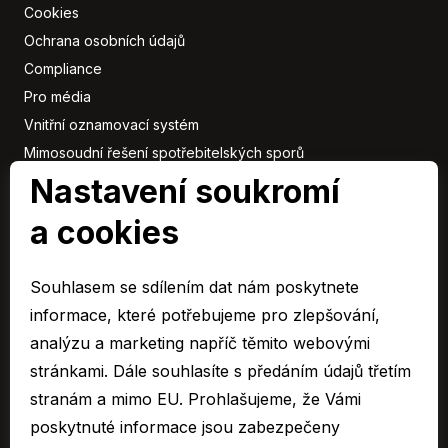
Cookies
Ochrana osobních údajů
Compliance
Pro média
Vnitřní oznamovací systém
Mimosoudní řešení spotřebitelských sporů
Sbírka listin
Nastavení soukromí
a cookies
Členové
skupiny
Souhlasem se sdílením dat nám poskytnete
ARAVER CZ člen skupiny AUTO UH s.r.o.
informace, které potřebujeme pro zlepšování,
EURO CAR Zlín člen skupiny AUTO UH s.r.o.
analýzu a marketing napříč těmito webovými
C&K člen skupiny AUTO UH a.s.
stránkami. Dále souhlasíte s předáním údajů třetím
AUTO JIHLAVA člen skupiny AUTO UH s.r.o.
stranám a mimo EU. Prohlašujeme, že Vámi
Autospol člen skupiny AUTO UH s.r.o.
poskytnuté informace jsou zabezpečeny
Autospol Chery