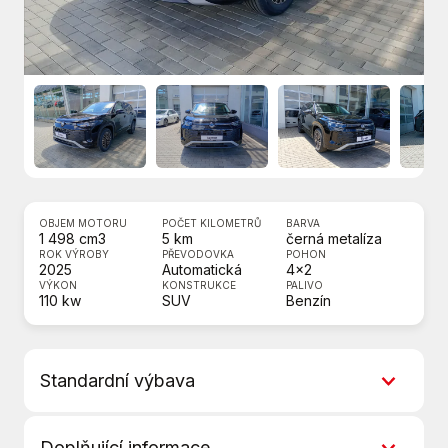
OBJEM MOTORU
POČET KILOMETRŮ
BARVA
1 498 cm3
5 km
černá metalíza
ROK VÝROBY
PŘEVODOVKA
POHON
2025
Automatická
4x2
VÝKON
KONSTRUKCE
PALIVO
110 kw
SUV
Benzín
Standardní výbava
7 rychlostních stupňů
Doplňující informace