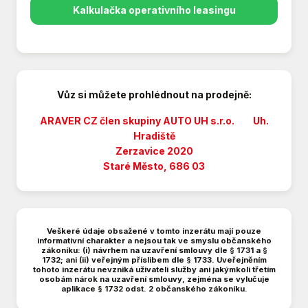
Dotykové ovládání palubního počítače
Kalkulačka operativního leasingu
El. okna
El. sklopná zrcátka
Hlídání jízdního pruhu
Hlídání mrtvého úhlu
Imobilizér
Vůz si můžete prohlédnout na prodejně:
Isofix
ARAVER CZ člen skupiny AUTO UH s.r.o. Uh.
LED denní svícení
Hradiště
Litá kola
Zerzavice 2020
Mlhovky
Staré Město, 686 03
Multifunkční volant
Nouzové brzdění (PEBS)
Originál autorádio
Parkovací asistent
Veškeré údaje obsažené v tomto inzerátu mají pouze
informativní charakter a nejsou tak ve smyslu občanského
Parkovací kamera
zákoníku: (i) návrhem na uzavření smlouvy dle § 1731 a §
Parkovací senzory přední
1732; ani (ii) veřejným příslibem dle § 1733. Uveřejněním
tohoto inzerátu nevzniká uživateli služby ani jakýmkoli třetím
Parkovací senzory zadní
osobám nárok na uzavření smlouvy, zejména se vylučuje
aplikace § 1732 odst. 2 občanského zákoníku.
Plní 'EURO VI'