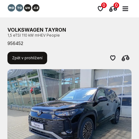
0
0
VOLKSWAGEN TAYRON
1,5 eTSI 110 kW mHEV People
956452
Zpět v prohlížení