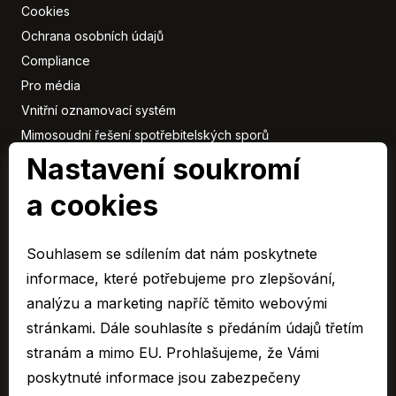
Cookies
Ochrana osobních údajů
Compliance
Pro média
Vnitřní oznamovací systém
Mimosoudní řešení spotřebitelských sporů
Sbírka listin
Nastavení soukromí
a cookies
Členové
skupiny
Souhlasem se sdílením dat nám poskytnete
ARAVER CZ člen skupiny AUTO UH s.r.o.
informace, které potřebujeme pro zlepšování,
EURO CAR Zlín člen skupiny AUTO UH s.r.o.
analýzu a marketing napříč těmito webovými
C&K člen skupiny AUTO UH a.s.
stránkami. Dále souhlasíte s předáním údajů třetím
AUTO JIHLAVA člen skupiny AUTO UH s.r.o.
stranám a mimo EU. Prohlašujeme, že Vámi
Autospol člen skupiny AUTO UH s.r.o.
poskytnuté informace jsou zabezpečeny
Autospol Chery