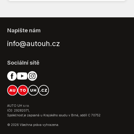
Stabilizace podvozku (ESP)
USB
Venkovní teploměr
Vnitřní teploměr
Napište nám
Volba jízdního režimu
Vyhřívaný volant
info@autouh.cz
Výškově nastavitelná sedadla
Zadní světla LED
Zatmavená zadní skla
Sociální sítě
Záruka
AUTO UH s.r.o.
IČ0: 29282071,
Společnost je zapsaná u Krajského soudu v Brně, oddíl C 70752
© 2026 Všechna práva vyhrazena.