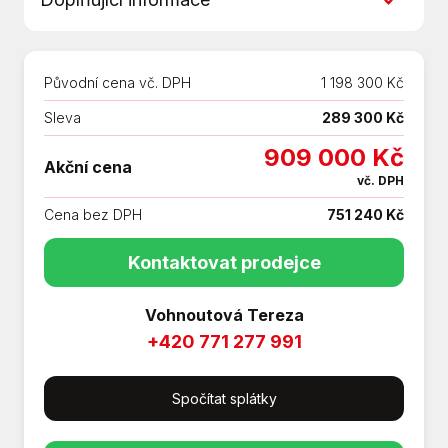
ABS
Adaptivní tempomat
Další výbava: Akční výbava People
Ambientní osvětlení interiéru
Zadní nosné zařízení
Android Auto
Původní cena vč. DPH
1 198 300 Kč
Prodloužená záruka 5 let / 100 000 km
Apple CarPlay
Paket Interiér
Sleva
289 300 Kč
Asistent rozjezdu do kopce (HSA)
Paket Assistance Plus vks.
Aut. klimatizace
909 000 Kč
Akční cena
Skladový vůz. *0710842
Aut. převodovka
vč. DPH
Aut. zabrždění v kopci
Cena bez DPH
751 240 Kč
Automatické přepínání dálkových světel
Bezklíčové startování
Kontaktovat prodejce
Brzdový asistent
Centrální zamykání
Vohnoutová Tereza
Digitální příjem rádia (DAB)
+420 771 277 991
Dotykové ovládání palubního počítače
Dvouzónová klimatizace
Spočítat splátky
El. okna
El. sklopná zrcátka