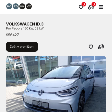
0
0
VOLKSWAGEN ID.3
Pro People 150 kW, 59 kWh
956427
Zpět v prohlížení