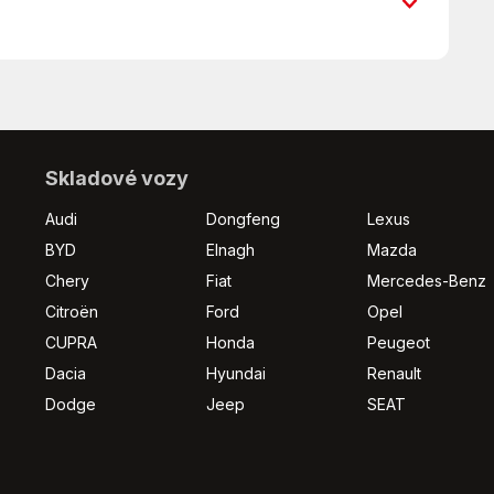
Asistent jízdy v jízdním pruhu
Bluetooth
Centrální zamykání
Denní svícení
Digitální přístrojová deska
EDS
m
Elektronická ruční brzda
Skladové vozy
Imobilizér
Audi
Dongfeng
Lexus
Isofix
BYD
Elnagh
Mazda
LED denní svícení
Chery
Fiat
Mercedes-Benz
Multifunkční volant
Nouzové brzdění (PEBS)
Citroën
Ford
Opel
Palubní počítač
CUPRA
Honda
Peugeot
Parkovací senzory přední
Dacia
Hyundai
Renault
Plní 'EURO VI'
Dodge
Jeep
SEAT
Pohon 4x2
Posilovač řízení
Přední pohon