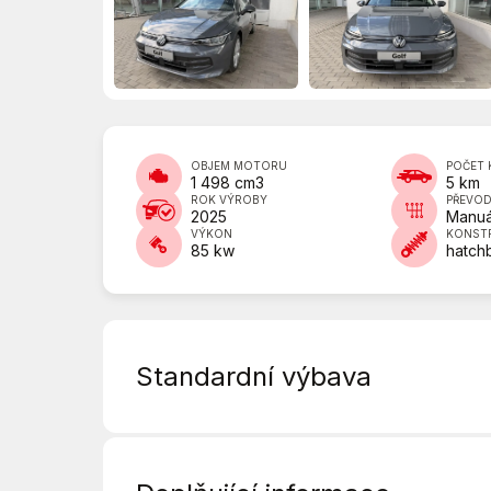
OBJEM MOTORU
POČET 
1 498 cm3
5 km
ROK VÝROBY
PŘEVO
2025
Manuá
VÝKON
KONST
85 kw
hatch
Standardní výbava
6 rychlostních stupňů
Adaptivní tempomat