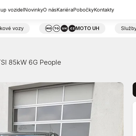
up vozidel
Novinky
O nás
Kariéra
Pobočky
Kontakty
tkové vozy
MOTO UH
Služb
TSI 85kW 6G People