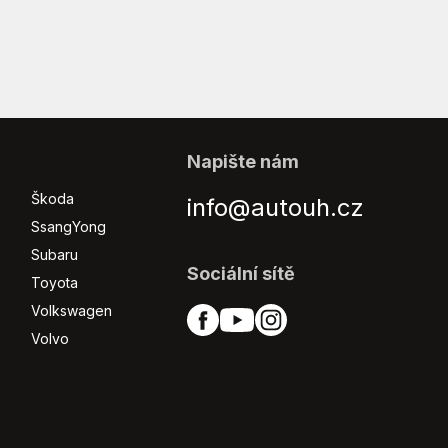
Napište nám
Škoda
info@autouh.cz
SsangYong
Subaru
Sociální sítě
Toyota
Volkswagen
Volvo