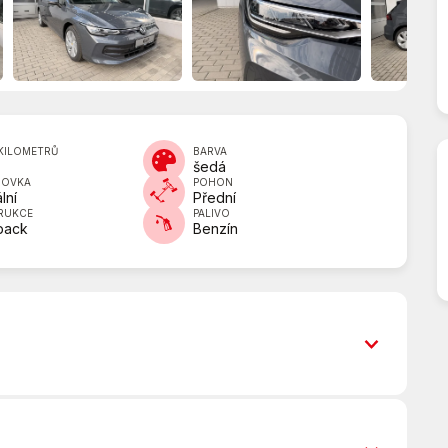
KILOMETRŮ
BARVA
šedá
DOVKA
POHON
lní
Přední
RUKCE
PALIVO
back
Benzín
6x airbag
Android Auto