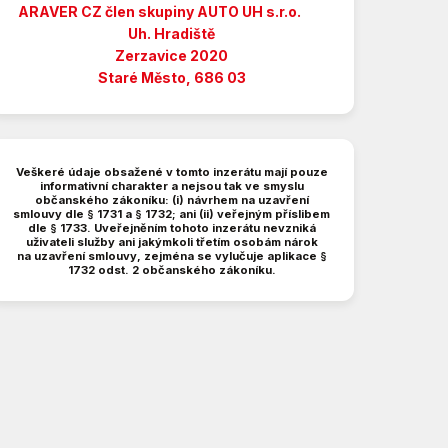
ARAVER CZ člen skupiny AUTO UH s.r.o.
Uh. Hradiště
Zerzavice 2020
Staré Město, 686 03
Veškeré údaje obsažené v tomto inzerátu mají pouze
informativní charakter a nejsou tak ve smyslu
občanského zákoníku: (i) návrhem na uzavření
smlouvy dle § 1731 a § 1732; ani (ii) veřejným příslibem
dle § 1733. Uveřejněním tohoto inzerátu nevzniká
uživateli služby ani jakýmkoli třetím osobám nárok
na uzavření smlouvy, zejména se vylučuje aplikace §
1732 odst. 2 občanského zákoníku.