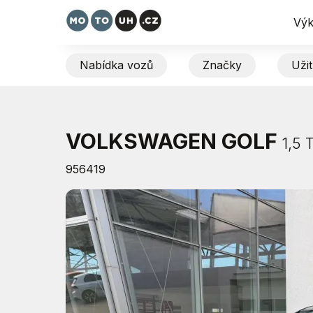
Výk
Nabídka vozů
Značky
Uži
VOLKSWAGEN GOLF
1,5 
956419