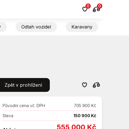
0
0
y
Odtah vozidel
Karavany
Zpět v prohlížení
Původní cena vč. DPH
705 900 Kč
Sleva
150 900 Kč
555 000 Kč