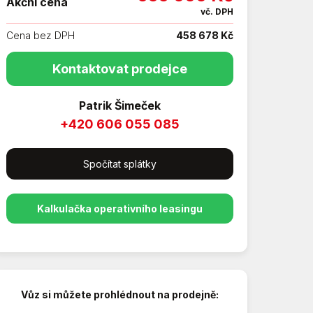
Akční cena
vč. DPH
Cena bez DPH
458 678 Kč
Kontaktovat prodejce
Patrik Šimeček
+420 606 055 085
Spočítat splátky
Kalkulačka operativního leasingu
Vůz si můžete prohlédnout na prodejně: