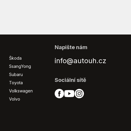
Napište nám
Škoda
info@autouh.cz
SsangYong
Subaru
Sociální sítě
Toyota
Volkswagen
Volvo