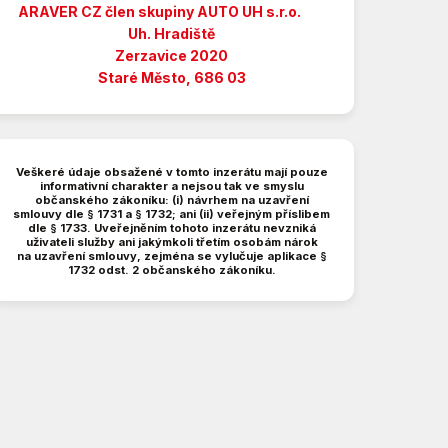
ARAVER CZ člen skupiny AUTO UH s.r.o.
Uh. Hradiště
Zerzavice 2020
Staré Město, 686 03
Veškeré údaje obsažené v tomto inzerátu mají pouze
informativní charakter a nejsou tak ve smyslu
občanského zákoníku: (i) návrhem na uzavření
smlouvy dle § 1731 a § 1732; ani (ii) veřejným příslibem
dle § 1733. Uveřejněním tohoto inzerátu nevzniká
uživateli služby ani jakýmkoli třetím osobám nárok
na uzavření smlouvy, zejména se vylučuje aplikace §
1732 odst. 2 občanského zákoníku.