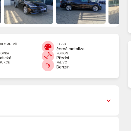
KILOMETRŮ
BARVA
černá metalíza
DOVKA
POHON
atická
Přední
RUKCE
PALIVO
Benzín
7 rychlostních stupňů
AUX