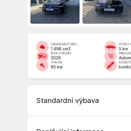
OBJEM MOTORU
POČET 
1 498 cm3
5 km
ROK VÝROBY
PŘEVO
2026
Autom
VÝKON
KONST
85 kw
kombi
Standardní výbava
6x airbag
ABS