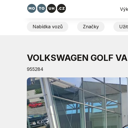
Výk
Nabídka vozů
Značky
Uži
VOLKSWAGEN GOLF VA
955284