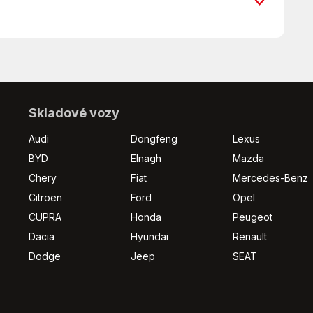
Android Auto
Asistent jízdy v jízdním pruhu
Aut. klimatizace
Aut. zabrždění v kopci
m Skladový vůz
Bezklíčové startování
Bluetooth
Denní svícení
Skladové vozy
Digitální přístrojová deska
Audi
Dongfeng
Lexus
Dotykové ovládání palubního počítače
BYD
Elnagh
Mazda
El. okna
Chery
Fiat
Mercedes-Benz
El. zrcátka
Hlídání jízdního pruhu
Citroën
Ford
Opel
Indikátor parkování
CUPRA
Honda
Peugeot
Klimatizace
Dacia
Hyundai
Renault
Multifunkční volant
Dodge
Jeep
SEAT
Nouzové brzdění (PEBS)
Palubní počítač
Parkovací senzory přední