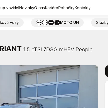
up vozidel
Novinky
O nás
Kariéra
Pobočky
Kontakty
tkové vozy
MOTO UH
Služb
RIANT
1,5 eTSI 7DSG mHEV People