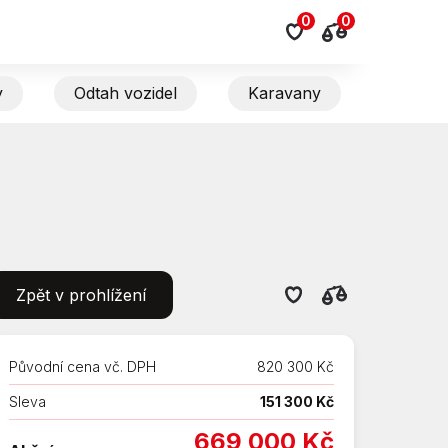
0
0
y
Odtah vozidel
Karavany
Zpět v prohlížení
Původní cena vč. DPH
820 300 Kč
Sleva
151 300 Kč
669 000 Kč