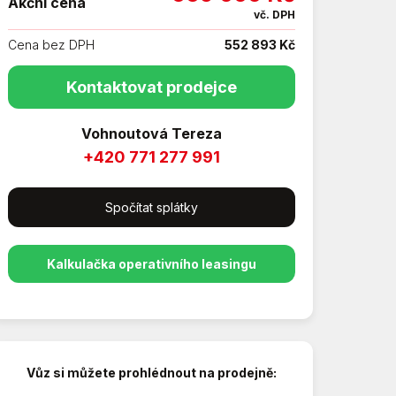
Akční cena
vč. DPH
Cena bez DPH
552 893 Kč
Kontaktovat prodejce
Vohnoutová Tereza
+420 771 277 991
Spočítat splátky
Kalkulačka operativního leasingu
Vůz si můžete prohlédnout na prodejně: