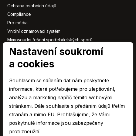
Vyhřívání sedadel vpředu
Ochrana osobních údajů
Vyhřívání sedadel vzadu
Compliance
Zadní stěrač
Pro média
Vnitřní oznamovací systém
Mimosoudní řešení spotřebitelských sporů
Sbírka listin
Nastavení soukromí
a cookies
Členové
skupiny
Souhlasem se sdílením dat nám poskytnete
ARAVER CZ člen skupiny AUTO UH s.r.o.
informace, které potřebujeme pro zlepšování,
EURO CAR Zlín člen skupiny AUTO UH s.r.o.
analýzu a marketing napříč těmito webovými
C&K člen skupiny AUTO UH a.s.
stránkami. Dále souhlasíte s předáním údajů třetím
AUTO JIHLAVA člen skupiny AUTO UH s.r.o.
stranám a mimo EU. Prohlašujeme, že Vámi
Autospol člen skupiny AUTO UH s.r.o.
poskytnuté informace jsou zabezpečeny
Autospol Chery
proti zneužití.
Více …