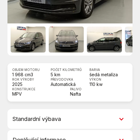
OBJEM MOTORU
POČET KILOMETRŮ
BARVA
1 968 cm3
5 km
šedá metalíza
ROK VÝROBY
PŘEVODOVKA
VÝKON
2025
Automatická
110 kw
KONSTRUKCE
PALIVO
MPV
Nafta
Standardní výbava
6x airbag
Doplňující informace