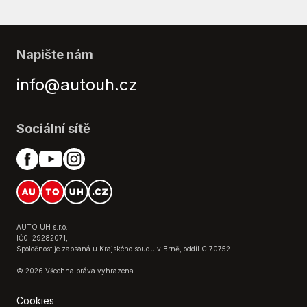
Parkovací senzory přední
Parkovací senzory zadní
Podélný posuv sedadel
Napište nám
Pohon 4x2
Posilovač řízení
info@autouh.cz
Přední pohon
Přední světla LED
Senzor opotřebení brzdových destiček
Sociální sítě
Senzor stěračů
Senzor světel
Stabilizace podvozku (ESP)
Startování tlačítkem
Tažné zařízení
Tónovaná skla
AUTO UH s.r.o.
IČ0: 29282071,
Venkovní teploměr
Společnost je zapsaná u Krajského soudu v Brně, oddíl C 70752
Vyhřívaná zadní sedadla
© 2026 Všechna práva vyhrazena.
Vyhřívané přední sklo
Vyhřívaný volant
Cookies