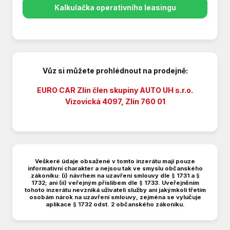
Denní svícení
Kalkulačka operativního leasingu
Digitální příjem rádia (DAB)
Digitální přístrojová deska
Digitální přístrojový štít
Dojezdové rezervní kolo
Dotykové ovládání palubního počítače
Vůz si můžete prohlédnout na prodejně:
Dvouzónová klimatizace
EURO CAR Zlín člen skupiny AUTO UH s.r.o.
Dělená zadní sedadla
Vizovická 4097, Zlín 760 01
El. okna
El. víko zavazadlového prostoru
El. zrcátka
Elektronická ruční brzda
Hlídání jízdního pruhu
Veškeré údaje obsažené v tomto inzerátu mají pouze
Isofix
informativní charakter a nejsou tak ve smyslu občanského
zákoníku: (i) návrhem na uzavření smlouvy dle § 1731 a §
LED denní svícení
1732; ani (ii) veřejným příslibem dle § 1733. Uveřejněním
tohoto inzerátu nevzniká uživateli služby ani jakýmkoli třetím
Multifunkční volant
osobám nárok na uzavření smlouvy, zejména se vylučuje
aplikace § 1732 odst. 2 občanského zákoníku.
Nastavitelný volant
Palubní počítač