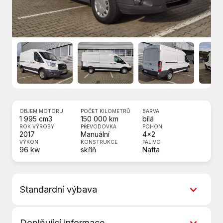
OBJEM MOTORU
POČET KILOMETRŮ
BARVA
1 995 cm3
150 000 km
bílá
ROK VÝROBY
PŘEVODOVKA
POHON
2017
Manuální
4x2
VÝKON
KONSTRUKCE
PALIVO
96 kw
skříň
Nafta
Standardní výbava
Airbag řidiče
Doplňující informace