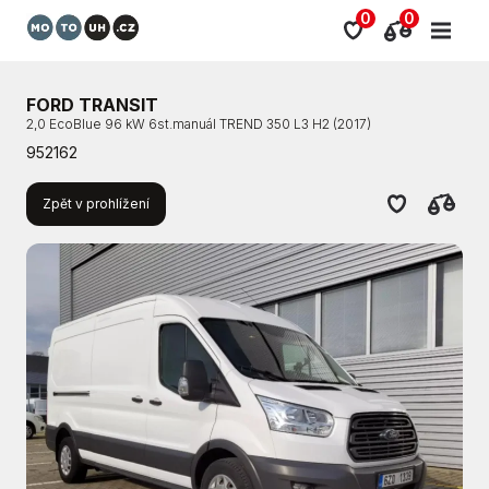
0
0
FORD TRANSIT
2,0 EcoBlue 96 kW 6st.manuál TREND 350 L3 H2 (2017)
952162
Zpět v prohlížení