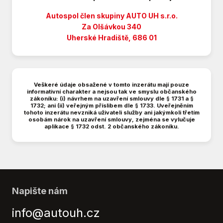
Posilovač řízení
Protiprokluzový systém kol (ASR)
Autospol člen skupiny AUTO UH s.r.o.
Repro
Za Olšávkou 340
Uherské Hradiště, 686 01
Senzor tlaku v pneumatikách
Stabilizace podvozku (ESP)
Tempomat
Tónovaná skla
Veškeré údaje obsažené v tomto inzerátu mají pouze
USB
informativní charakter a nejsou tak ve smyslu občanského
zákoníku: (i) návrhem na uzavření smlouvy dle § 1731 a §
Vyhřívaná zrcátka
1732; ani (ii) veřejným příslibem dle § 1733. Uveřejněním
Výsuvné opěrky hlav
tohoto inzerátu nevzniká uživateli služby ani jakýmkoli třetím
osobám nárok na uzavření smlouvy, zejména se vylučuje
Výškově nastavitelné sedadlo řidiče
aplikace § 1732 odst. 2 občanského zákoníku.
Napište nám
info@autouh.cz