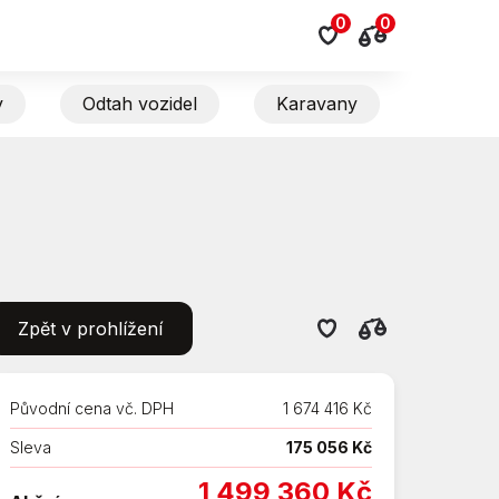
0
0
y
Odtah vozidel
Karavany
Zpět v prohlížení
Původní cena vč. DPH
1 674 416 Kč
Sleva
175 056 Kč
1 499 360 Kč