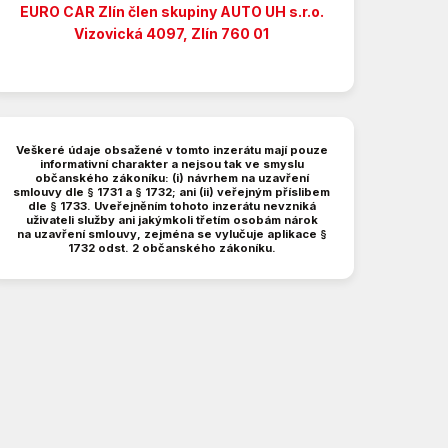
EURO CAR Zlín člen skupiny AUTO UH s.r.o.
Vizovická 4097, Zlín 760 01
Veškeré údaje obsažené v tomto inzerátu mají pouze
informativní charakter a nejsou tak ve smyslu
občanského zákoníku: (i) návrhem na uzavření
smlouvy dle § 1731 a § 1732; ani (ii) veřejným příslibem
dle § 1733. Uveřejněním tohoto inzerátu nevzniká
uživateli služby ani jakýmkoli třetím osobám nárok
na uzavření smlouvy, zejména se vylučuje aplikace §
1732 odst. 2 občanského zákoníku.