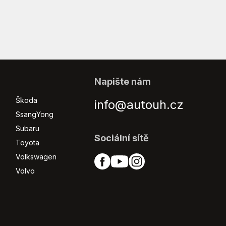
Napište nám
Škoda
info@autouh.cz
SsangYong
Subaru
Sociální sítě
Toyota
Volkswagen
Volvo