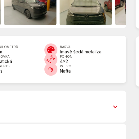
KILOMETRŮ
BARVA
m
tmavě šedá metalíza
DOVKA
POHON
atická
4x2
RUKCE
PALIVO
us
Nafta
Airbag řidiče
Aut. převodovka