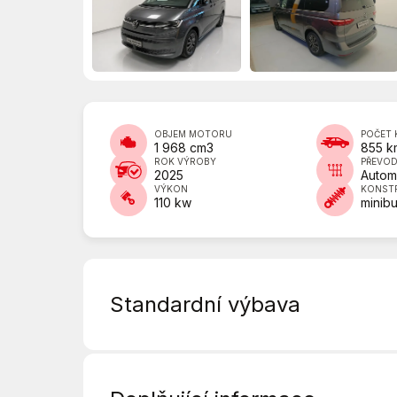
OBJEM MOTORU
POČET 
1 968 cm3
855 k
ROK VÝROBY
PŘEVO
2025
Autom
VÝKON
KONST
110 kw
minib
Standardní výbava
Adaptivní tempomat
Airbag řidiče a spolujezdce