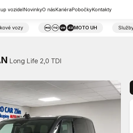
up vozidel
Novinky
O nás
Kariéra
Pobočky
Kontakty
tkové vozy
MOTO UH
Služb
AN
Long Life 2,0 TDI