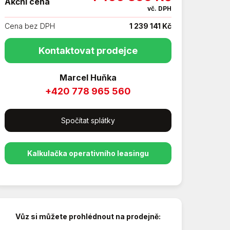
Akční cena
vč. DPH
Cena bez DPH
1 239 141 Kč
Kontaktovat prodejce
Marcel Huňka
+420 778 965 560
Spočítat splátky
Kalkulačka operativního leasingu
Vůz si můžete prohlédnout na prodejně: