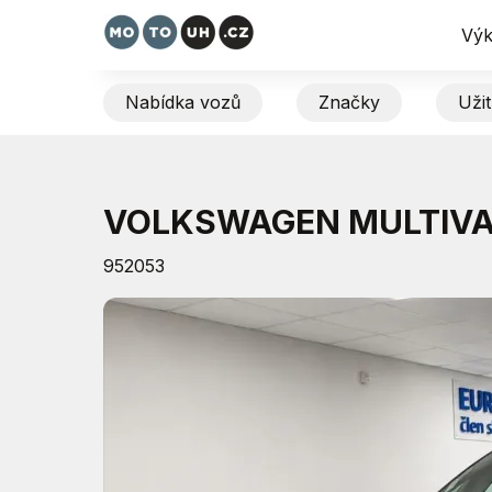
Výk
Nabídka vozů
Značky
Uži
VOLKSWAGEN MULTIV
952053