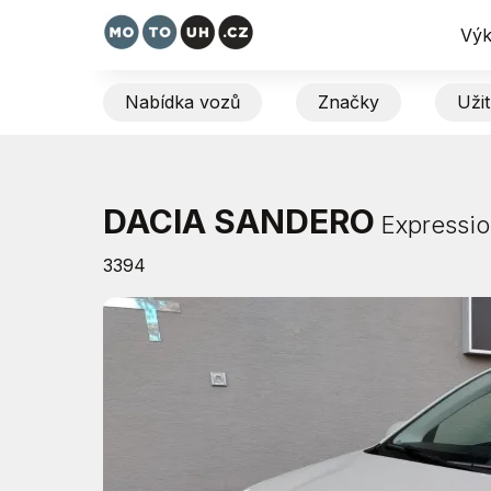
Výk
Nabídka vozů
Značky
Uži
DACIA SANDERO
Expressi
3394