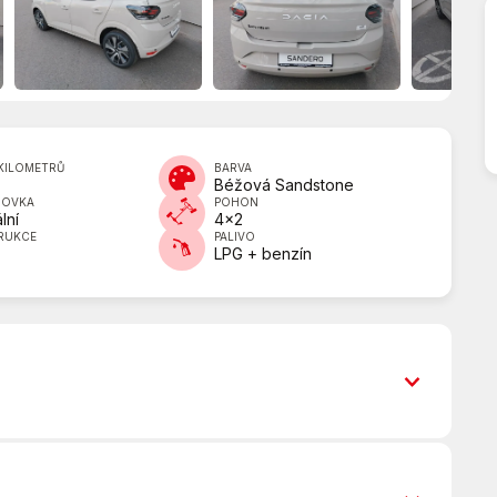
KILOMETRŮ
BARVA
Béžová Sandstone
DOVKA
POHON
lní
4x2
RUKCE
PALIVO
LPG + benzín
ABS
Asistent rozjezdu do kopce