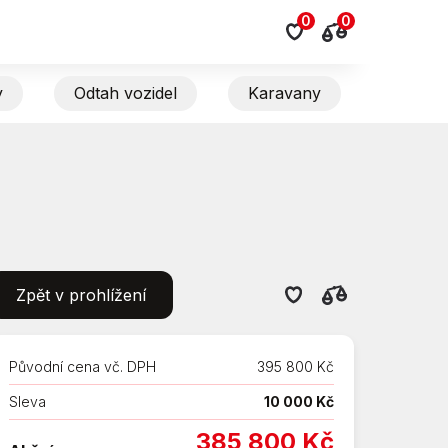
0
0
y
Odtah vozidel
Karavany
Zpět v prohlížení
Původní cena vč. DPH
395 800 Kč
Sleva
10 000 Kč
385 800 Kč