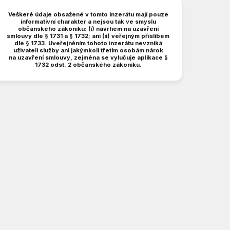
Veškeré údaje obsažené v tomto inzerátu mají pouze
informativní charakter a nejsou tak ve smyslu
občanského zákoníku: (i) návrhem na uzavření
smlouvy dle § 1731 a § 1732; ani (ii) veřejným příslibem
dle § 1733. Uveřejněním tohoto inzerátu nevzniká
uživateli služby ani jakýmkoli třetím osobám nárok
na uzavření smlouvy, zejména se vylučuje aplikace §
1732 odst. 2 občanského zákoníku.