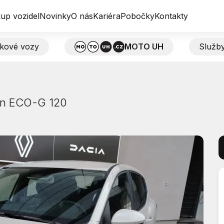
up vozidel
Novinky
O nás
Kariéra
Pobočky
Kontakty
tkové vozy
MOTO UH
Služb
on ECO-G 120