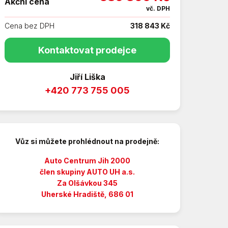
Akční cena
vč. DPH
Cena bez DPH
318 843 Kč
Kontaktovat prodejce
Jiří Liška
+420 773 755 005
Vůz si můžete prohlédnout na prodejně:
Auto Centrum Jih 2000
člen skupiny AUTO UH a.s.
Za Olšávkou 345
Uherské Hradiště, 686 01