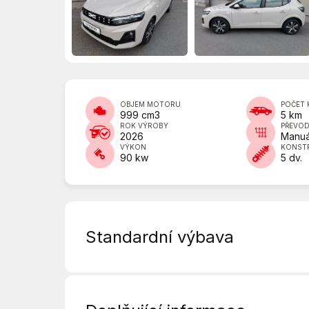
OBJEM MOTORU
POČET 
999 cm3
5 km
ROK VÝROBY
PŘEVO
2026
Manuá
VÝKON
KONST
90 kw
5 dv.
Standardní výbava
4x airbag
ASR (protiprokluzový systém kol)