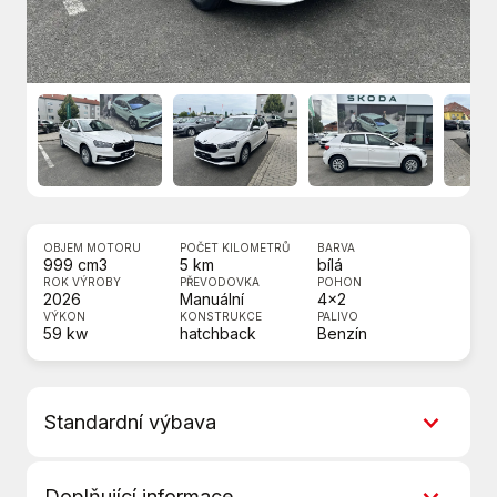
OBJEM MOTORU
POČET KILOMETRŮ
BARVA
999 cm3
5 km
bílá
ROK VÝROBY
PŘEVODOVKA
POHON
2026
Manuální
4x2
VÝKON
KONSTRUKCE
PALIVO
59 kw
hatchback
Benzín
Standardní výbava
5 rychlostních stupňů
Doplňující informace