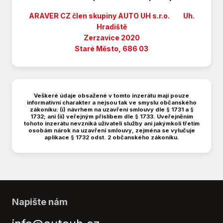
Přední světla LED
Repro
ARAVER CZ člen skupiny AUTO UH s.r.o. Uh.
Senzor stěračů
Hradiště
Zerzavice 2020
Senzor světel
Staré Město, 686 03
Senzor tlaku v pneumatikách
Sledování únavy řidiče
Start-stop systém
Startování tlačítkem
Veškeré údaje obsažené v tomto inzerátu mají pouze
Tempomat
informativní charakter a nejsou tak ve smyslu občanského
zákoníku: (i) návrhem na uzavření smlouvy dle § 1731 a §
USB
1732; ani (ii) veřejným příslibem dle § 1733. Uveřejněním
tohoto inzerátu nevzniká uživateli služby ani jakýmkoli třetím
Vyhřívaná sedadla
osobám nárok na uzavření smlouvy, zejména se vylučuje
Výškově nastavitelná sedadla
aplikace § 1732 odst. 2 občanského zákoníku.
Zadní stěrač
Napište nám