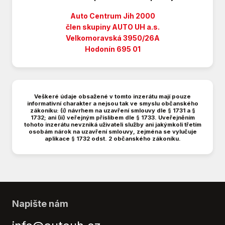
ESP (stabilizace podvozku)
EURO VI
Auto Centrum Jih 2000
Elektrická přední okna
člen skupiny AUTO UH a.s.
Velkomoravská 3950/26A
Elektrická zadní okna
Hodonín 695 01
Elektrická zrcátka
Hands free
Hlídání jízdního pruhu
Hlídání mrtvého úhlu
Veškeré údaje obsažené v tomto inzerátu mají pouze
Imobilizér
informativní charakter a nejsou tak ve smyslu občanského
zákoníku: (i) návrhem na uzavření smlouvy dle § 1731 a §
Isofix
1732; ani (ii) veřejným příslibem dle § 1733. Uveřejněním
tohoto inzerátu nevzniká uživateli služby ani jakýmkoli třetím
Katalyzátor
osobám nárok na uzavření smlouvy, zejména se vylučuje
Kožený volant
aplikace § 1732 odst. 2 občanského zákoníku.
MP3
Manuální klimatizace
Manuální převodovka
Mlhové světlomety
Nastavitelný volant
Napište nám
Otáčkoměr