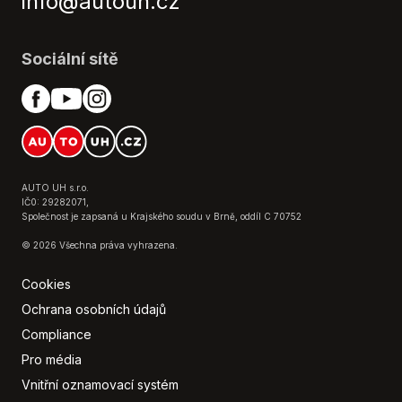
info@autouh.cz
Ovládání na volantu
Palubní počítač
Parkovací kamera
Sociální sítě
Posilovač řízení
Přední loketní opěrka
Přední parkovací senzory
Přední světla LED
Rádio s ovládáním pod volantem
Senzor stěračů
AUTO UH s.r.o.
IČ0: 29282071,
Senzor světel
Společnost je zapsaná u Krajského soudu v Brně, oddíl C 70752
Senzor tlaku v pneumatikách
© 2026 Všechna práva vyhrazena.
Tempomat s omezovačem rychlosti
Tlačítko SOS
Cookies
Tónovaná skla
Ochrana osobních údajů
USB
Compliance
Venkovní teploměr
Pro média
Vyhřívaná zrcátka
Vnitřní oznamovací systém
Výsuvné opěrky hlav