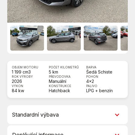
OBJEM MOTORU
POČET KILOMETRŮ
BARVA
1 199 cm3
5 km
Šedá Schiste
ROK VÝROBY
PŘEVODOVKA
POHON
2026
Manuální
4x2
VÝKON
KONSTRUKCE
PALIVO
84 kw
Hatchback
LPG + benzín
Standardní výbava
6x airbag
Doplňující informace