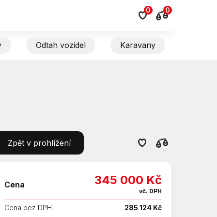
0
0
y
Odtah vozidel
Karavany
Zpět v prohlížení
345 000 Kč
Cena
vč. DPH
Cena bez DPH
285 124 Kč