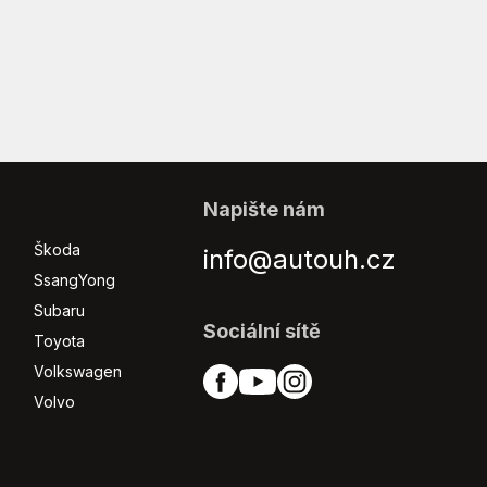
Napište nám
Škoda
info@autouh.cz
SsangYong
Subaru
Sociální sítě
Toyota
Volkswagen
Volvo