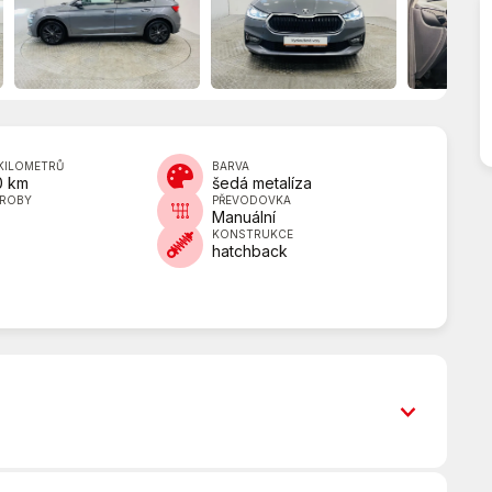
KILOMETRŮ
BARVA
0 km
šedá metalíza
ÝROBY
PŘEVODOVKA
Manuální
KONSTRUKCE
hatchback
ABS