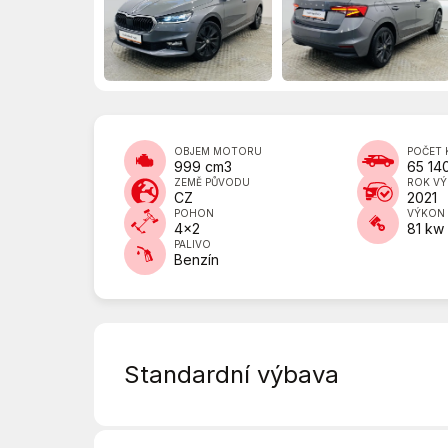
OBJEM MOTORU
POČET 
999 cm3
65 14
ZEMĚ PŮVODU
ROK V
CZ
2021
POHON
VÝKON
4x2
81 kw
PALIVO
Benzín
Standardní výbava
6 rychlostních stupňů