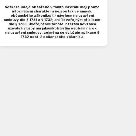
Veškeré údaje obsažené v tomto inzerátu mají pouze
informativní charakter a nejsou tak ve smyslu
občanského zákoníku: (i) návrhem na uzavření
smlouvy dle § 1731 a § 1732; ani (ii) veřejným příslibem
dle § 1733. Uveřejněním tohoto inzerátu nevzniká
uživateli služby ani jakýmkoli třetím osobám nárok
na uzavření smlouvy, zejména se vylučuje aplikace §
1732 odst. 2 občanského zákoníku.