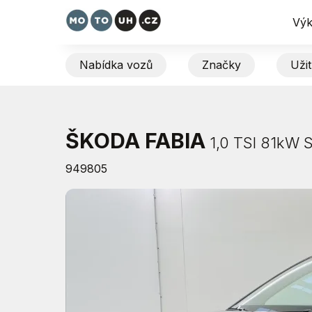
Výk
Nabídka vozů
Značky
Uži
ŠKODA FABIA
1,0 TSI 81kW S
949805