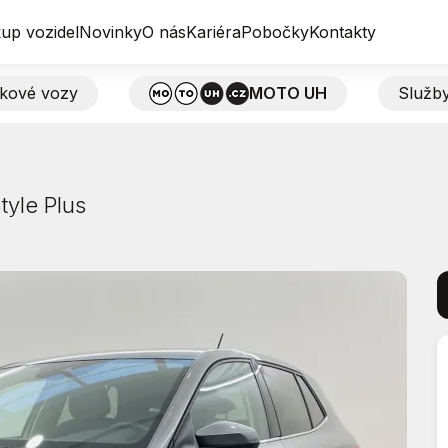
up vozidel
Novinky
O nás
Kariéra
Pobočky
Kontakty
tkové vozy
MOTO UH
Služb
tyle Plus