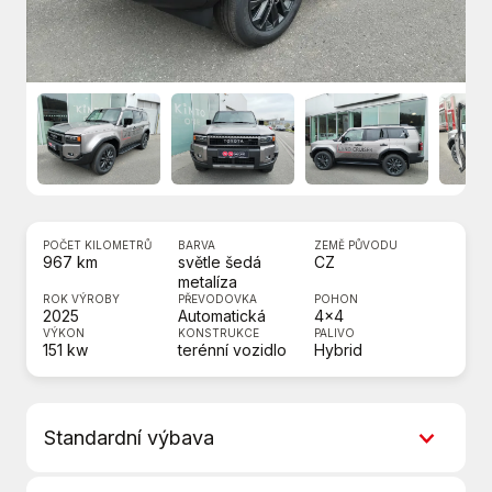
POČET KILOMETRŮ
BARVA
ZEMĚ PŮVODU
967 km
světle šedá
CZ
metalíza
ROK VÝROBY
PŘEVODOVKA
POHON
2025
Automatická
4x4
VÝKON
KONSTRUKCE
PALIVO
151 kw
terénní vozidlo
Hybrid
Standardní výbava
8x airbag