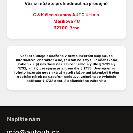
Vůz si můžete prohlédnout na prodejně:
Brzdový asistent
Deaktivace airbagu spolujezdce
C & K člen skupiny AUTO UH a.s.
Digitální příjem rádia (DAB)
Maříkova 48
621 00 Brno
Digitální přístrojová deska
Digitální přístrojový štít
Dělená zadní sedadla
El. okna
Veškeré údaje obsažené v tomto inzerátu mají pouze
El. sklopná zrcátka
informativní charakter a nejsou tak ve smyslu občanského
zákoníku: (i) návrhem na uzavření smlouvy dle § 1731 a §
Hands free
1732; ani (ii) veřejným příslibem dle § 1733. Uveřejněním
Hlídání jízdního pruhu
tohoto inzerátu nevzniká uživateli služby ani jakýmkoli třetím
osobám nárok na uzavření smlouvy, zejména se vylučuje
Hlídání mrtvého úhlu
aplikace § 1732 odst. 2 občanského zákoníku.
Hlídání provozu při couvání (RCTA)
Imobilizér
Kožené čalounění
LED denní svícení
Nastavitelný volant
Napište nám
Nouzové brzdění (PEBS)
info@autouh.cz
Parkovací senzory přední