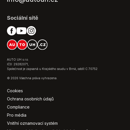
Parkovací senzory zadní
Pohon 4x4
Sociální sítě
Přední světla LED
Senzor stěračů
Senzor světel
Senzor tlaku v pneumatikách
Sledování únavy řidiče
Stabilizace podvozku (ESP)
AUTO UH s.r.o.
Střešní okno
IČ0: 29282071,
Společnost je zapsaná u Krajského soudu v Brně, oddíl C 70752
Tónovaná skla
© 2026 Všechna práva vyhrazena.
Třízónová klimatizace
Uzávěrka diferenciálu
Cookies
Uzávěrka mezináprav. diferenciálu
Ochrana osobních údajů
Venkovní teploměr
Compliance
Volba jízdního režimu
Pro média
Vyhřívaná sedadla
Vyhřívaná zadní sedadla
Vnitřní oznamovací systém