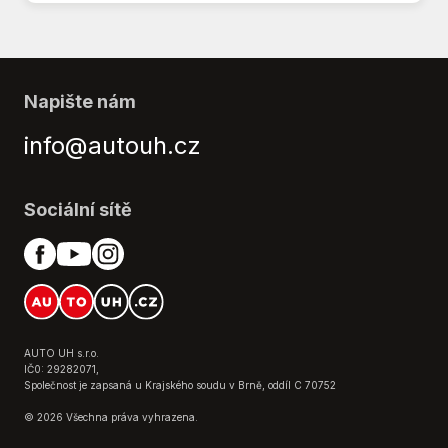
Napište nám
info@autouh.cz
Sociální sítě
AUTO UH s.r.o.
IČ0: 29282071,
Společnost je zapsaná u Krajského soudu v Brně, oddíl C 70752
© 2026 Všechna práva vyhrazena.