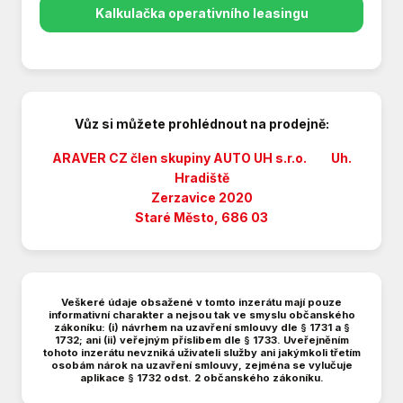
Parkovací kamera
Kalkulačka operativního leasingu
Parkovací senzory přední
Parkovací senzory zadní
Plní 'EURO VI'
Posilovač řízení
Přední pohon
Vůz si můžete prohlédnout na prodejně:
Senzor stěračů
ARAVER CZ člen skupiny AUTO UH s.r.o. Uh.
Sledování únavy řidiče
Hradiště
Stabilizace podvozku (ESP)
Zerzavice 2020
Třízónová klimatizace
Staré Město, 686 03
USB
Venkovní teploměr
Vyhřívaná zrcátka
Vyhřívané trysky ostřikovačů čelního skla
Veškeré údaje obsažené v tomto inzerátu mají pouze
informativní charakter a nejsou tak ve smyslu občanského
Vyhřívaný volant
zákoníku: (i) návrhem na uzavření smlouvy dle § 1731 a §
Výškově nastavitelná sedadla
1732; ani (ii) veřejným příslibem dle § 1733. Uveřejněním
tohoto inzerátu nevzniká uživateli služby ani jakýmkoli třetím
Zadní stěrač
osobám nárok na uzavření smlouvy, zejména se vylučuje
aplikace § 1732 odst. 2 občanského zákoníku.
Záruka