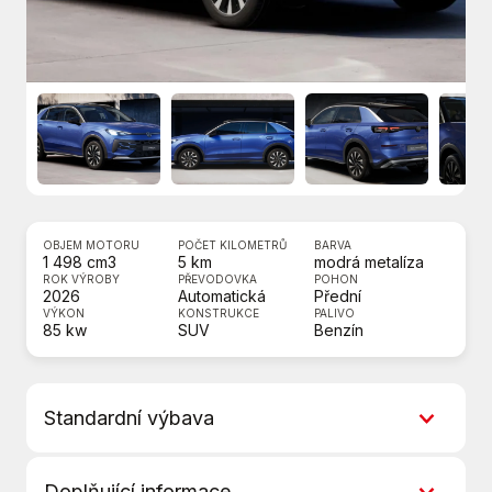
OBJEM MOTORU
POČET KILOMETRŮ
BARVA
1 498 cm3
5 km
modrá metalíza
ROK VÝROBY
PŘEVODOVKA
POHON
2026
Automatická
Přední
VÝKON
KONSTRUKCE
PALIVO
85 kw
SUV
Benzín
Standardní výbava
7 rychlostních stupňů
Doplňující informace