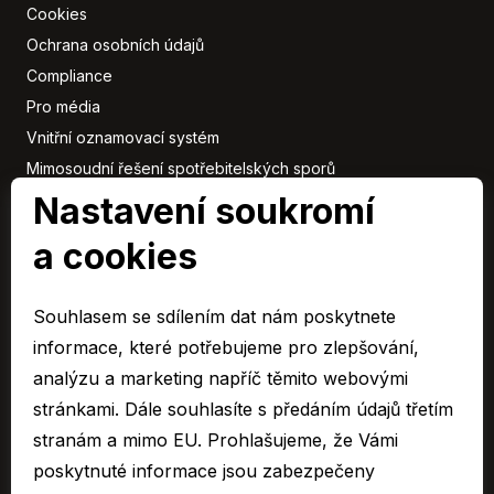
Cookies
Ochrana osobních údajů
Compliance
Pro média
Vnitřní oznamovací systém
Mimosoudní řešení spotřebitelských sporů
Sbírka listin
Nastavení soukromí
a cookies
Členové
skupiny
Souhlasem se sdílením dat nám poskytnete
ARAVER CZ člen skupiny AUTO UH s.r.o.
informace, které potřebujeme pro zlepšování,
EURO CAR Zlín člen skupiny AUTO UH s.r.o.
analýzu a marketing napříč těmito webovými
C&K člen skupiny AUTO UH a.s.
stránkami. Dále souhlasíte s předáním údajů třetím
AUTO JIHLAVA člen skupiny AUTO UH s.r.o.
stranám a mimo EU. Prohlašujeme, že Vámi
Autospol člen skupiny AUTO UH s.r.o.
poskytnuté informace jsou zabezpečeny
Autospol Chery