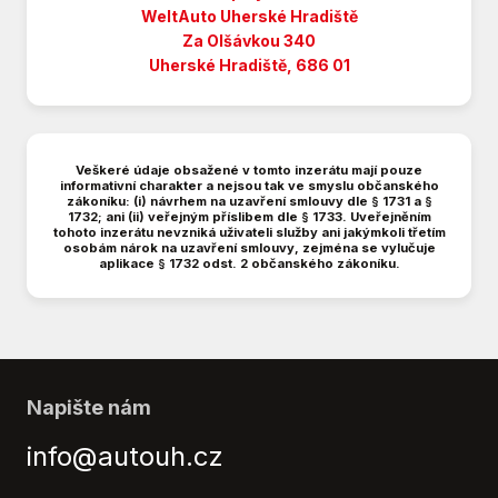
Bluetooth
WeltAuto
Uherské Hradiště
Centrál dálkový
Za Olšávkou 340
Centrální zamykání
Uherské Hradiště, 686 01
Denní svícení
Dělená zadní sedadla
El. okna
Veškeré údaje obsažené v tomto inzerátu mají pouze
El. ovládaná zadní okna
informativní charakter a nejsou tak ve smyslu občanského
zákoníku: (i) návrhem na uzavření smlouvy dle § 1731 a §
El. tažné zařízení
1732; ani (ii) veřejným příslibem dle § 1733. Uveřejněním
El. zrcátka
tohoto inzerátu nevzniká uživateli služby ani jakýmkoli třetím
osobám nárok na uzavření smlouvy, zejména se vylučuje
Hands free
aplikace § 1732 odst. 2 občanského zákoníku.
Hlídání jízdního pruhu
Imobilizér
Isofix
LED adaptivní světlomety
LED denní svícení
Napište nám
LED matrixové světlomety
info@autouh.cz
Litá kola
Loketní opěrka přední