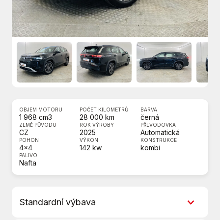
OBJEM MOTORU
POČET KILOMETRŮ
BARVA
1 968 cm3
28 000 km
černá
ZEMĚ PŮVODU
ROK VÝROBY
PŘEVODOVKA
CZ
2025
Automatická
POHON
VÝKON
KONSTRUKCE
4x4
142 kw
kombi
PALIVO
Nafta
Standardní výbava