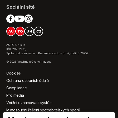
Malý kožený paket
Sociální sítě
Mlhovky
Multifunkční volant
Originál autorádio
Palubní počítač
Parkovací kamera
Parkovací senzory přední
AUTO UH s.r.o.
Parkovací senzory zadní
IČ0: 29282071,
Společnost je zapsaná u Krajského soudu v Brně, oddíl C 70752
Plní 'EURO VI'
Posilovač řízení
© 2026 Všechna práva vyhrazena.
Protiprokluzový systém kol (ASR)
Cookies
Senzor stěračů
Ochrana osobních údajů
Senzor světel
Compliance
Senzor tlaku v pneumatikách
Stabilizace podvozku (ESP)
Pro média
Start-stop systém
Vnitřní oznamovací systém
Startování tlačítkem
Mimosoudní řešení spotřebitelských sporů
Tempomat
Sbírka listin