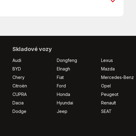
Deaktivace airbagu spolujezdce
El. okna
Isofix
Manuální převodovka
Multifunkční volant
Parkovací senzory přední
Přední světla LED
Skladové vozy
Senzor světel
Audi
Dongfeng
Lexus
Stabilizace podvozku (ESP)
ného vozidla na protiúčet !
BYD
Elnagh
Mazda
Startování tlačítkem
Chery
Fiat
Mercedes-Benz
Tempomat
Vyhřívaná sedadla
Citroën
Ford
Opel
Zadní světla LED
CUPRA
Honda
Peugeot
Dacia
Hyundai
Renault
Dodge
Jeep
SEAT