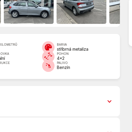
KILOMETRŮ
BARVA
stříbrná metalíza
DOVKA
POHON
lní
4x2
RUKCE
PALIVO
Benzín
Asistent jízdy v jízdním pruhu
Bluetooth