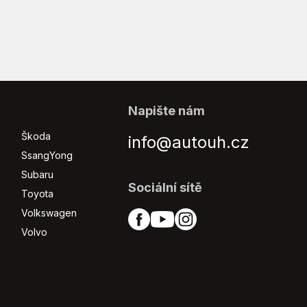
Napište nám
Škoda
info@autouh.cz
SsangYong
Subaru
Sociální sítě
Toyota
Volkswagen
Volvo