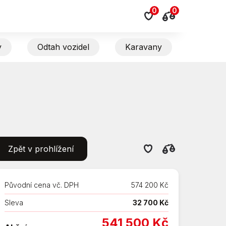
0
0
y
Odtah vozidel
Karavany
Zpět v prohlížení
Původní cena vč. DPH
574 200 Kč
Sleva
32 700 Kč
541 500 Kč