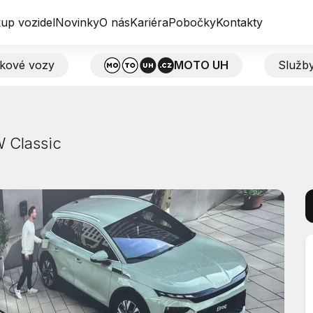
up vozidel
Novinky
O nás
Kariéra
Pobočky
Kontakty
tkové vozy
MOTO UH
Služb
W Classic