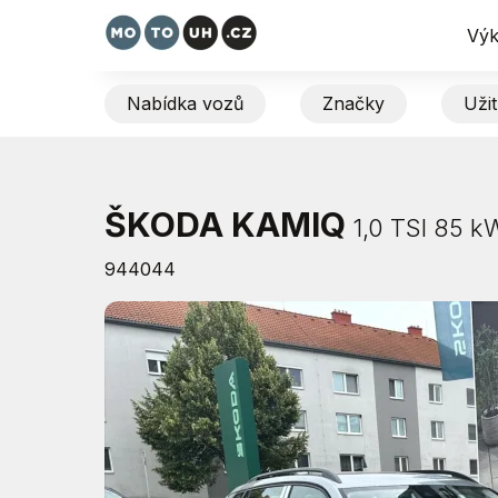
Výk
Nabídka vozů
Značky
Uži
ŠKODA KAMIQ
1,0 TSI 85 k
944044