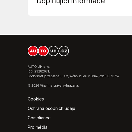
Doplňující informace
Centrál dálkový
Digitální příjem rádia (DAB)
El. zrcátka
*Další výbava:
Klimatizace
Nyota 16' stříbrná
Mlhovky
Rezervní kolo (neplnohodnotné)
Parkovací kamera
Tažné zařízení
Parkovací senzory zadní
Interier plus
Repro
VŮZ VE VÝROBĚ
Sledování únavy řidiče
Uvedená Cena platná při odkupu součas
AUTO UH s.r.o.
Start-stop systém
*542154
IČ0: 29282071,
Tažné zařízení
Společnost je zapsaná u Krajského soudu v Brně, oddíl C 70752
USB
© 2026 Všechna práva vyhrazena.
Zadní stěrač
Cookies
Ochrana osobních údajů
Compliance
Pro média