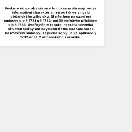
Veškeré údaje obsažené v tomto inzerátu mají pouze
informativní charakter a nejsou tak ve smyslu
občanského zákoníku: (i) návrhem na uzavření
smlouvy dle § 1731 a § 1732; ani (ii) veřejným příslibem
dle § 1733. Uveřejněním tohoto inzerátu nevzniká
uživateli služby ani jakýmkoli třetím osobám nárok
na uzavření smlouvy, zejména se vylučuje aplikace §
1732 odst. 2 občanského zákoníku.