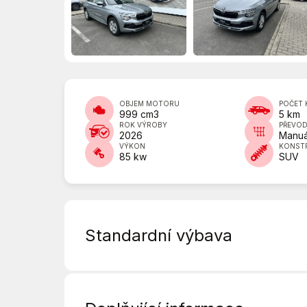
OBJEM MOTORU
POČET 
999 cm3
5 km
ROK VÝROBY
PŘEVO
2026
Manuá
VÝKON
KONST
85 kw
SUV
Standardní výbava
6 rychlostních stupňů
Asistent rozjezdu do kopce (HSA)