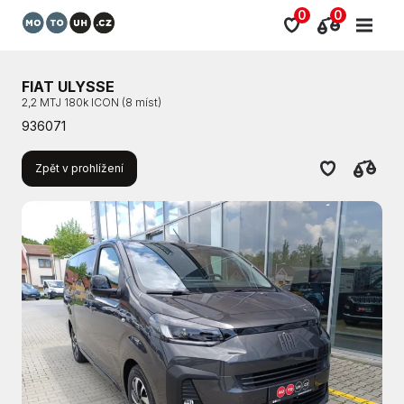
0
0
FIAT ULYSSE
2,2 MTJ 180k ICON (8 míst)
936071
Zpět v prohlížení