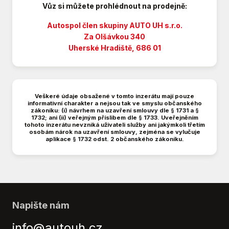
Vůz si můžete prohlédnout na prodejně:
Palubní počítač
Parkovací asistent
Autospol člen skupiny AUTO UH s.r.o.
Parkovací kamera
Za Olšávkou 340
Uherské Hradiště, 686 01
Parkovací senzory zadní
Plní 'EURO VI'
Protiprokluzový systém kol (ASR)
Přední pohon
Veškeré údaje obsažené v tomto inzerátu mají pouze
Přední světla LED
informativní charakter a nejsou tak ve smyslu občanského
zákoníku: (i) návrhem na uzavření smlouvy dle § 1731 a §
Repro
1732; ani (ii) veřejným příslibem dle § 1733. Uveřejněním
Stabilizace podvozku (ESP)
tohoto inzerátu nevzniká uživateli služby ani jakýmkoli třetím
osobám nárok na uzavření smlouvy, zejména se vylučuje
Start-stop systém
aplikace § 1732 odst. 2 občanského zákoníku.
Startování tlačítkem
Tempomat
Třetí řada sedadel
USB
Venkovní teploměr
Napište nám
Vyhřívaná sedadla
info@autouh.cz
Vyhřívaná zrcátka