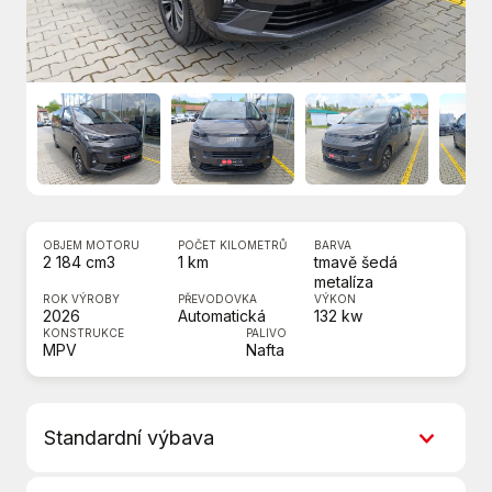
OBJEM MOTORU
POČET KILOMETRŮ
BARVA
2 184 cm3
1 km
tmavě šedá
metalíza
ROK VÝROBY
PŘEVODOVKA
VÝKON
2026
Automatická
132 kw
KONSTRUKCE
PALIVO
MPV
Nafta
Standardní výbava
8 rychlostních stupňů