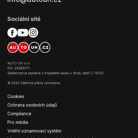
Vyhřívaný volant
Výsuvné opěrky hlav
Sociální sítě
AUTO UH s.r.o.
IČ0: 29282071,
Společnost je zapsaná u Krajského soudu v Brně, oddíl C 70752
© 2026 Všechna práva vyhrazena.
Cookies
Ochrana osobních údajů
Compliance
Pro média
Vnitřní oznamovací systém