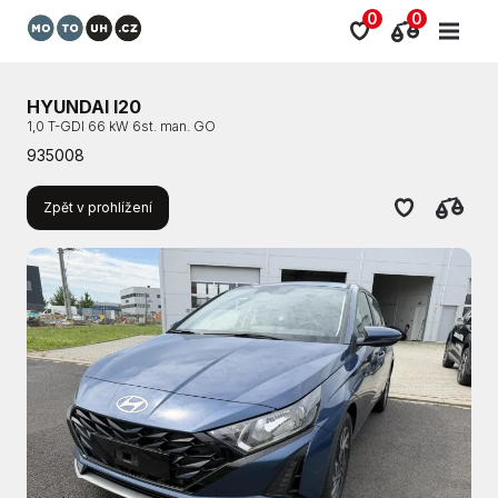
0
0
HYUNDAI I20
1,0 T-GDI 66 kW 6st. man. GO
935008
Zpět v prohlížení