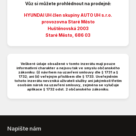
Vůz si můžete prohlédnout na prodejně:
El. okna
El. přední okna
HYUNDAI UH člen skupiny AUTO UH s.r.o.
El. zrcátka
provozovna Staré Město
Huštěnovská 2003
Hands free
Staré Město, 686 03
Hlídání jízdního pruhu
Imobilizér
Klimatizace
LED denní svícení
Veškeré údaje obsažené v tomto inzerátu mají pouze
Litá kola
informativní charakter a nejsou tak ve smyslu občanského
zákoníku: (i) návrhem na uzavření smlouvy dle § 1731 a §
Manuální převodovka
1732; ani (ii) veřejným příslibem dle § 1733. Uveřejněním
tohoto inzerátu nevzniká uživateli služby ani jakýmkoli třetím
Mlhovky
osobám nárok na uzavření smlouvy, zejména se vylučuje
Multifunkční volant
aplikace § 1732 odst. 2 občanského zákoníku.
Nastavitelný volant
Originál autorádio
Palubní počítač
Parkovací kamera
Parkovací senzory zadní
Napište nám
Plní 'EURO VI'