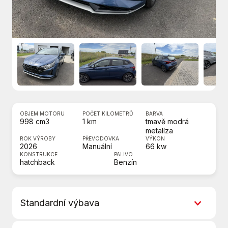
OBJEM MOTORU
POČET KILOMETRŮ
BARVA
998 cm3
1 km
tmavě modrá
metalíza
ROK VÝROBY
PŘEVODOVKA
VÝKON
2026
Manuální
66 kw
KONSTRUKCE
PALIVO
hatchback
Benzín
Standardní výbava
6 rychlostních stupňů