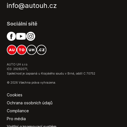
info@autouh.cz
Pohon 4x2
Posilovač řízení
Přední pohon
Sociální sítě
Satelitní navigace
Senzor stěračů
Senzor světel
Senzor tlaku v pneumatikách
Sledování únavy řidiče
Stabilizace podvozku (ESP)
AUTO UH s.r.o.
IČ0: 29282071,
Tempomat
Společnost je zapsaná u Krajského soudu v Brně, oddíl C 70752
USB
© 2026 Všechna práva vyhrazena.
Ukazatel rychlostního limitu (SLIF)
Venkovní teploměr
Cookies
Vyhřívaná zrcátka
Ochrana osobních údajů
Výškově nastavitelné sedadlo řidiče
Compliance
Zadní stěrač
Pro média
Zadní světla LED
Vnitřní oznamovací systém